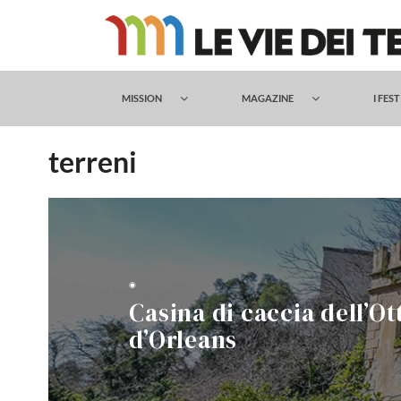
Salta
al
contenuto
MISSION
MAGAZINE
I FES
terreni
◉
Casina di caccia dell’O
d’Orleans