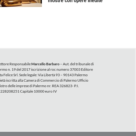
mostre con opere inedite
ettore Responsabile
Marcello Barbaro
– Aut. del tribunale di
ermo n. 19 del 2017 iscrizione al roc numero 37003 Editore
ta Felice Srl. Sede legale: Via Libertà 93 – 90143 Palermo
ietà iscritta alla Camera di Commercio di Palermo Ufficio
istro delle imprese di Palermo nr. REA 326823- P.I.
228208251 Capitale 10000 euro IV