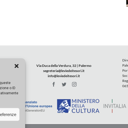
Dir
Pal
Via Duca della Verdura, 32 | Palermo
Por
segreteria@leviedeitesori.it
Soc
info@leviedeitesori.it
Reg
 queste
065
zione o ID
egativamente
referenze