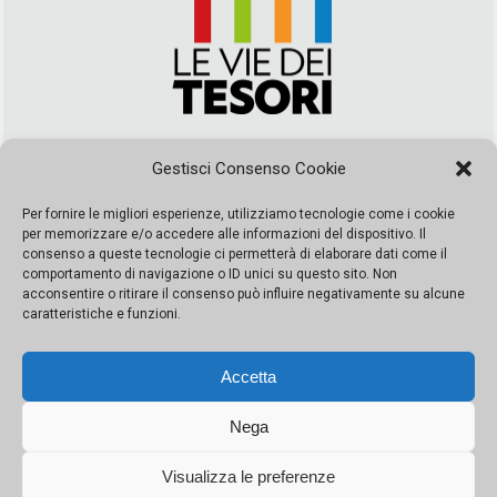
Via Duca della Verdura, 32 | Palermo
Gestisci Consenso Cookie
segreteria@leviedeitesori.it
info@leviedeitesori.it
Per fornire le migliori esperienze, utilizziamo tecnologie come i cookie
per memorizzare e/o accedere alle informazioni del dispositivo. Il
Direttore Responsabile
Marcello Barbaro
– Aut. del tribunale di
consenso a queste tecnologie ci permetterà di elaborare dati come il
Palermo n. 19 del 2017 iscrizione al roc numero 37003 Editore
comportamento di navigazione o ID unici su questo sito. Non
Porta Felice Srl. Sede legale: Via Libertà 93 – 90143 Palermo
acconsentire o ritirare il consenso può influire negativamente su alcune
Società iscritta alla Camera di Commercio di Palermo Ufficio
caratteristiche e funzioni.
Registro delle imprese di Palermo nr. REA 326823- P.I.
065228208251 Capitale 10000 euro IV
Accetta
Nega
Visualizza le preferenze