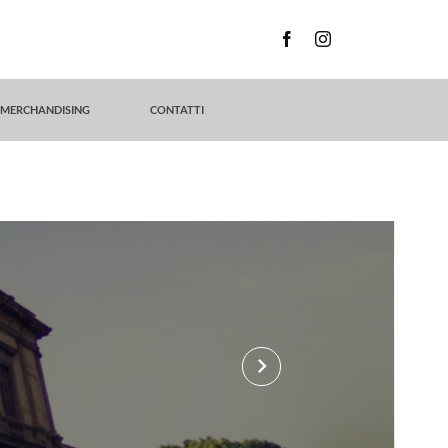
MERCHANDISING
CONTATTI
keyboard_arrow_right