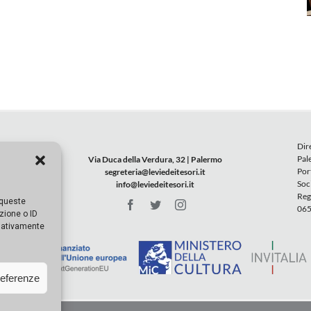
Dir
Pal
Via Duca della Verdura, 32 | Palermo
Por
segreteria@leviedeitesori.it
Soc
info@leviedeitesori.it
Reg
 queste
065
zione o ID
egativamente
referenze