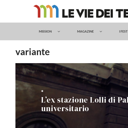
Salta
al
contenuto
MISSION
MAGAZINE
I FES
variante
◉
L’ex stazione Lolli di 
universitario