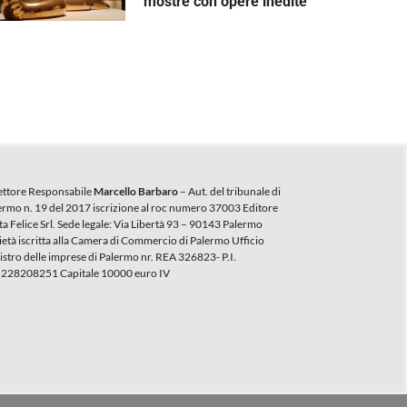
mostre con opere inedite
ettore Responsabile
Marcello Barbaro
– Aut. del tribunale di
ermo n. 19 del 2017 iscrizione al roc numero 37003 Editore
ta Felice Srl. Sede legale: Via Libertà 93 – 90143 Palermo
ietà iscritta alla Camera di Commercio di Palermo Ufficio
istro delle imprese di Palermo nr. REA 326823- P.I.
228208251 Capitale 10000 euro IV