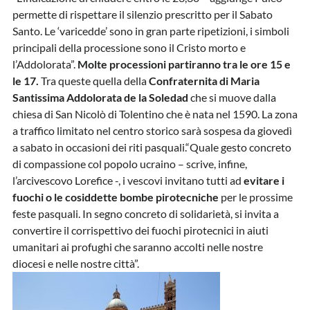
permette di rispettare il silenzio prescritto per il Sabato
Santo. Le ‘varicedde’ sono in gran parte ripetizioni, i simboli
principali della processione sono il Cristo morto e
l’Addolorata”.
Molte processioni partiranno tra le ore 15 e
le 17.
Tra queste quella della
Confraternita di Maria
Santissima Addolorata de la Soledad
che si muove dalla
chiesa di San Nicolò di Tolentino che è nata nel 1590. La zona
a traffico limitato nel centro storico sarà sospesa da giovedì
a sabato in occasioni dei riti pasquali.“Quale gesto concreto
di compassione col popolo ucraino – scrive, infine,
l’arcivescovo Lorefice -, i vescovi invitano tutti ad
evitare i
fuochi o le cosiddette bombe pirotecniche
per le prossime
feste pasquali. In segno concreto di solidarietà, si invita a
convertire il corrispettivo dei fuochi pirotecnici in aiuti
umanitari ai profughi che saranno accolti nelle nostre
diocesi e nelle nostre città”.