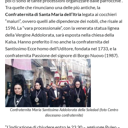
poi ci sono le tante processioni organizzare dalle parrocchie”.
Tra quelle che rinunciano una delle più antiche, la
Confraternita di Santa Maria dell’Itria
legata ai cocchieri
“maiuri”, ovvero quelli alle dipendenze dei nobili, che risale al
1596. La “vara processionale”, con la venerata statua lignea
della Vergine Addolorata, sarà esposta nella chiesa della
Kalsa. Hanno preferito il no anche la confraternita del
Santissimo Ecce homo dell’Uditore, fondata nel 1733, e la
confraternita Passione del signore di Borgo Nuovo (1987).
Confraternita Maria Santissima Addolorata della Soledad (foto Centro
diocesano confraternite)
“L’indicazione di chiudere entro le 23,30 – aggiunge Puleo –