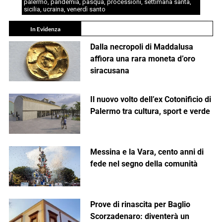
palermo
,
pandemia
,
pasqua
,
processioni
,
settimana santa
,
sicilia
,
ucraina
,
venerdì santo
In Evidenza
Dalla necropoli di Maddalusa
affiora una rara moneta d’oro
siracusana
Il nuovo volto dell’ex Cotonificio di
Palermo tra cultura, sport e verde
Messina e la Vara, cento anni di
fede nel segno della comunità
Prove di rinascita per Baglio
Scorzadenaro: diventerà un