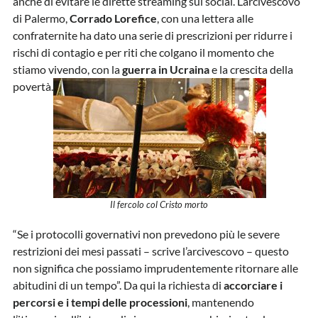
anche di evitare le dirette streaming sui social. L’arcivescovo
di Palermo,
Corrado Lorefice
, con una lettera alle
confraternite ha dato una serie di prescrizioni per ridurre i
rischi di contagio e per riti che colgano il momento che
stiamo vivendo, con la
guerra in Ucraina
e la crescita della
povertà.
Il fercolo col Cristo morto
“Se i protocolli governativi non prevedono più le severe
restrizioni dei mesi passati – scrive l’arcivescovo – questo
non significa che possiamo imprudentemente ritornare alle
abitudini di un tempo”. Da qui la richiesta di
accorciare i
percorsi e i tempi delle processioni
, mantenendo