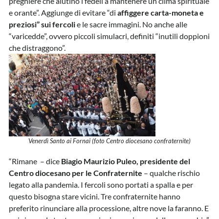
preghiere che aiutino i fedeli a mantenere un clima spirituale
e orante”. Aggiunge di evitare “di
affiggere carta-moneta e
preziosi” sui fercoli
e le sacre immagini. No anche alle
“varicedde”, ovvero piccoli simulacri, definiti “inutili doppioni
che distraggono”.
Venerdì Santo ai Fornai (foto Centro diocesano confraternite)
“Rimane – dice
Biagio Maurizio Puleo, presidente del
Centro diocesano per le Confraternite
– qualche rischio
legato alla pandemia. I fercoli sono portati a spalla e per
questo bisogna stare vicini. Tre confraternite hanno
preferito rinunciare alla processione, altre nove la faranno. E