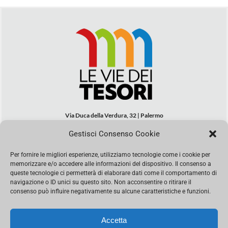
Via Duca della Verdura, 32 | Palermo
segreteria@leviedeitesori.it
Gestisci Consenso Cookie
info@leviedeitesori.it
Per fornire le migliori esperienze, utilizziamo tecnologie come i cookie per
Direttore Responsabile
Marcello Barbaro
– Aut. del tribunale di
memorizzare e/o accedere alle informazioni del dispositivo. Il consenso a
Palermo n. 19 del 2017 iscrizione al roc numero 37003 Editore
queste tecnologie ci permetterà di elaborare dati come il comportamento di
Porta Felice Srl. Sede legale: Via Libertà 93 – 90143 Palermo
navigazione o ID unici su questo sito. Non acconsentire o ritirare il
Società iscritta alla Camera di Commercio di Palermo Ufficio
consenso può influire negativamente su alcune caratteristiche e funzioni.
Registro delle imprese di Palermo nr. REA 326823- P.I.
065228208251 Capitale 10000 euro IV
Accetta