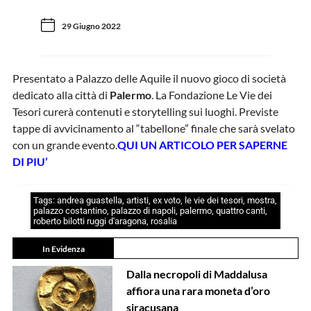
29 Giugno 2022
Presentato a Palazzo delle Aquile il nuovo gioco di società
dedicato alla città di
Palermo
. La Fondazione Le Vie dei
Tesori curerà contenuti e storytelling sui luoghi. Previste
tappe di avvicinamento al “tabellone” finale che sarà svelato
con un grande evento.
QUI UN ARTICOLO PER SAPERNE
DI PIU’
Tags:
andrea guastella
,
artisti
,
ex voto
,
le vie dei tesori
,
mostra
,
palazzo costantino
,
palazzo di napoli
,
palermo
,
quattro canti
,
roberto bilotti ruggi d'aragona
,
rosalia
In Evidenza
Dalla necropoli di Maddalusa
affiora una rara moneta d’oro
siracusana