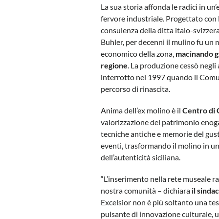
La sua storia affonda le radici in un
fervore industriale. Progettato con 
consulenza della ditta italo-svizzera 
Buhler, per decenni il mulino fu un
economico della zona,
macinando gr
regione
. La produzione cessò negli 
interrotto nel 1997 quando il Comun
percorso di rinascita.
Anima dell’ex molino è il
Centro di
valorizzazione del patrimonio enogas
tecniche antiche e memorie del gusto
eventi, trasformando il molino in una
dell’autenticità siciliana.
“L’inserimento nella rete museale 
nostra comunità – dichiara
il sinda
Excelsior non è più soltanto una te
pulsante di innovazione culturale, u