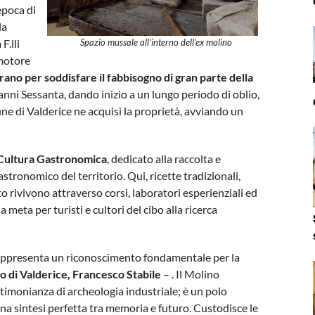
’epoca di
la
F.lli
Spazio mussale all’interno dell’ex molino
 motore
ano per soddisfare il fabbisogno di gran parte della
anni Sessanta, dando inizio a un lungo periodo di oblio,
e di Valderice ne acquisì la proprietà, avviando un
 Cultura Gastronomica
, dedicato alla raccolta e
tronomico del territorio. Qui, ricette tradizionali,
 rivivono attraverso corsi, laboratori esperienziali ed
 meta per turisti e cultori del cibo alla ricerca
rappresenta un riconoscimento fondamentale per la
co di Valderice, Francesco Stabile
– . Il Molino
stimonianza di archeologia industriale; è un polo
na sintesi perfetta tra memoria e futuro. Custodisce le