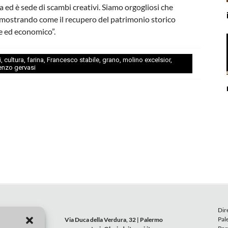
a ed è sede di scambi creativi. Siamo orgogliosi che
imostrando come il recupero del patrimonio storico
e ed economico”.
i
,
cultura
,
farina
,
Francesco stabile
,
grano
,
molino excelsior
,
enzo gervasi
Dir
Pal
Via Duca della Verdura, 32 | Palermo