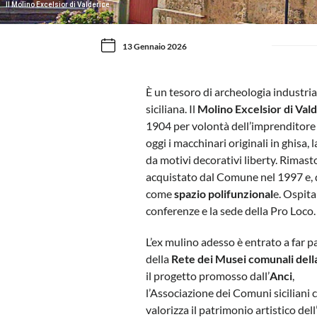
Il Molino Excelsior di Valderice
13 Gennaio 2026
È un tesoro di archeologia industria
siciliana. Il
Molino Excelsior di Val
1904 per volontà dell’imprenditore
oggi i macchinari originali in ghisa, 
da motivi decorativi liberty. Rimasto
acquistato dal Comune nel 1997 e, 
come
spazio polifunzional
e. Ospita
conferenze e la sede della Pro Loco.
L’ex mulino adesso è entrato a far p
della
Rete dei Musei comunali della 
il progetto promosso dall’
Anci
,
l’Associazione dei Comuni siciliani 
valorizza il patrimonio artistico dell’