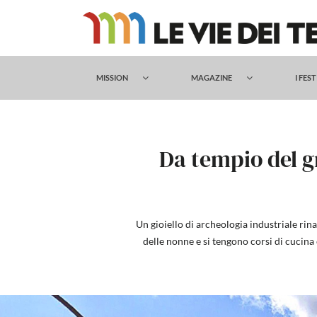
Salta
al
contenuto
MISSION
MAGAZINE
I FES
Da tempio del g
Un gioiello di archeologia industriale rin
delle nonne e si tengono corsi di cucina 