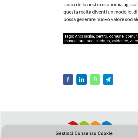
radici della nostra economia agricol
questa realtà diventi un modello, d
possa generare nuovo valore social
Tags:
Anci sicilia
,
centro
,
comune
,
comun
museo
,
pro loco
,
sindaco
,
valderice
,
vinc
Gestisci Consenso Cookie