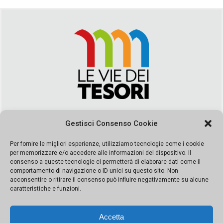
Via Duca della Verdura, 32 | Palermo
Gestisci Consenso Cookie
segreteria@leviedeitesori.it
info@leviedeitesori.it
Per fornire le migliori esperienze, utilizziamo tecnologie come i cookie
per memorizzare e/o accedere alle informazioni del dispositivo. Il
Direttore Responsabile
Marcello Barbaro
– Aut. del tribunale di
consenso a queste tecnologie ci permetterà di elaborare dati come il
Palermo n. 19 del 2017 iscrizione al roc numero 37003 Editore
comportamento di navigazione o ID unici su questo sito. Non
Porta Felice Srl. Sede legale: Via Libertà 93 – 90143 Palermo
acconsentire o ritirare il consenso può influire negativamente su alcune
Società iscritta alla Camera di Commercio di Palermo Ufficio
caratteristiche e funzioni.
Registro delle imprese di Palermo nr. REA 326823- P.I.
065228208251 Capitale 10000 euro IV
Accetta