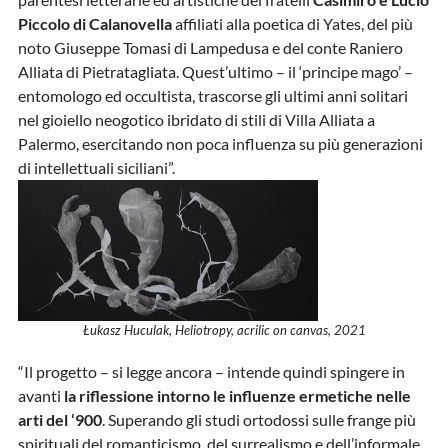
Piccolo di Calanovella
affiliati alla poetica di Yates, del più
noto Giuseppe Tomasi di Lampedusa e del conte Raniero
Alliata di Pietratagliata. Quest’ultimo – il ‘principe mago’ –
entomologo ed occultista, trascorse gli ultimi anni solitari
nel gioiello neogotico ibridato di stili di Villa Alliata a
Palermo, esercitando non poca influenza su più generazioni
di intellettuali siciliani”.
Łukasz Huculak, Heliotropy, acrilic on canvas, 2021
“Il progetto – si legge ancora – intende quindi spingere in
avanti
la riflessione intorno le influenze ermetiche nelle
arti del ‘900
. Superando gli studi ortodossi sulle frange più
spirituali del romanticismo, del surrealismo e dell’informale,