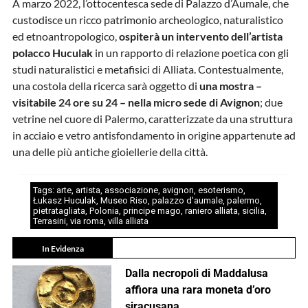
A marzo 2022, l’ottocentesca sede di Palazzo d’Aumale, che
custodisce un ricco patrimonio archeologico, naturalistico
ed etnoantropologico,
ospiterà un intervento dell’artista
polacco Huculak
in un rapporto di relazione poetica con gli
studi naturalistici e metafisici di Alliata. Contestualmente,
una costola della ricerca sarà oggetto di
una mostra –
visitabile 24 ore su 24 – nella micro sede di Avignon
; due
vetrine nel cuore di Palermo, caratterizzate da una struttura
in acciaio e vetro antisfondamento in origine appartenute ad
una delle più antiche gioiellerie della città.
Tags:
arte
,
artista
,
associazione
,
avignon
,
esoterismo
,
Łukasz Huculak
,
Museo Riso
,
palazzo d'aumale
,
palermo
,
pietratagliata
,
Polonia
,
principe mago
,
raniero alliata
,
sicilia
,
Terrasini
,
via roma
,
villa alliata
In Evidenza
Dalla necropoli di Maddalusa
affiora una rara moneta d’oro
siracusana