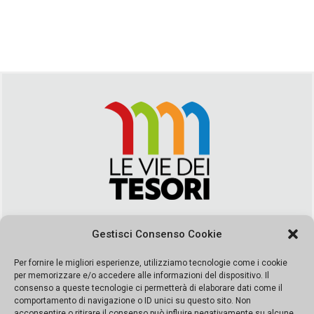
Via Duca della Verdura, 32 | Palermo
Gestisci Consenso Cookie
segreteria@leviedeitesori.it
info@leviedeitesori.it
Per fornire le migliori esperienze, utilizziamo tecnologie come i cookie
per memorizzare e/o accedere alle informazioni del dispositivo. Il
Direttore Responsabile
Marcello Barbaro
– Aut. del tribunale di
consenso a queste tecnologie ci permetterà di elaborare dati come il
Palermo n. 19 del 2017 iscrizione al roc numero 37003 Editore
comportamento di navigazione o ID unici su questo sito. Non
Porta Felice Srl. Sede legale: Via Libertà 93 – 90143 Palermo
acconsentire o ritirare il consenso può influire negativamente su alcune