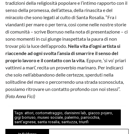
tradizioni della religiosità popolare e l’intimo rapporto con il
senso della promessa, dell’attesa, della rinascita e del
miracolo che sono legati al culto di Santa Rosalia. “Fra i
viandanti per mare o per terra, così come nelle nostre storie
di comunità – scrive Borruso nella nota di presentazione – ci
sono momenti in cui giunge inaspettata la paura di non
trovar più la luce dell’approdo.
Nella vita d’ogni artista si
riaccende ad ogni svolta l’ansia di smarrire il senso del
proprio lavoro e il contatto con la vita.
Eppure, ‘si vo’ priari
vattinni a mari’, recita un proverbio marinaro. Per indicarci
che solo nell’abbandono delle certezze, sperduti nella
solitudine del mare o percorrendo una strada sconosciuta,
possiamo ritrovare un contatto profondo con noi stessi”.
(Foto Anna Fici)
Tags:
attori
,
cortometraggio
,
danisinni lab
,
giacco pojero
,
gigi borruso
,
museo sociale
,
palermo
,
parrocchia
,
sant'agnese
,
santa rosalia
,
santuzza
,
triunfi
In Evidenza