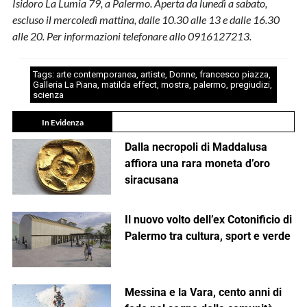
Isidoro La Lumia 79, a Palermo. Aperta da lunedì a sabato,
escluso il mercoledì mattina, dalle 10.30 alle 13 e dalle 16.30
alle 20. Per informazioni telefonare allo 0916127213.
Tags:
arte contemporanea
,
artiste
,
Donne
,
francesco piazza
,
Galleria La Piana
,
matilda effect
,
mostra
,
palermo
,
pregiudizi
,
scienza
In Evidenza
Dalla necropoli di Maddalusa
affiora una rara moneta d’oro
siracusana
Il nuovo volto dell’ex Cotonificio di
Palermo tra cultura, sport e verde
Messina e la Vara, cento anni di