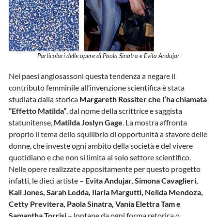
Particolari delle opere di Paola Sinatra e Evita Andujar
Nei paesi anglosassoni questa tendenza a negare il
contributo femminile all’invenzione scientifica è stata
studiata dalla storica
Margareth Rossiter che l’ha chiamata
“Effetto Matilda”
, dal nome della scrittrice e saggista
statunitense,
Matilda Joslyn Gage
. La mostra affronta
proprio il tema dello squilibrio di opportunità a sfavore delle
donne, che investe ogni ambito della società e del vivere
quotidiano e che non si limita al solo settore scientifico.
Nelle opere realizzate appositamente per questo progetto
infatti, le dieci artiste –
Evita Andujar, Simona Cavaglieri,
Kali Jones, Sarah Ledda, Ilaria Margutti, Nelida Mendoza,
Cetty Previtera, Paola Sinatra, Vania Elettra Tam e
Samantha Torrisi
– lontane da ogni forma retorica o