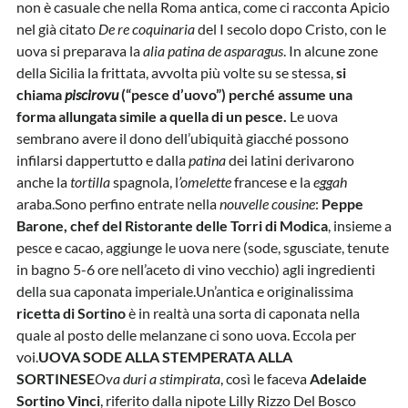
non è casuale che nella Roma antica, come ci racconta Apicio
nel già citato
De re coquinaria
del I secolo dopo Cristo, con le
uova si preparava la
alia patina de asparagus
. In alcune zone
della Sicilia la frittata, avvolta più volte su se stessa,
si
chiama
piscirovu
(“pesce d’uovo”) perché assume una
forma allungata simile a quella di un pesce.
Le uova
sembrano avere il dono dell’ubiquità giacché possono
infilarsi dappertutto e dalla
patina
dei latini derivarono
anche la
tortilla
spagnola, l
’omelette
francese e la
eggah
araba.Sono perfino entrate nella
nouvelle cousine
:
Peppe
Barone, chef del Ristorante delle Torri di Modica
, insieme a
pesce e cacao, aggiunge le uova nere (sode, sgusciate, tenute
in bagno 5-6 ore nell’aceto di vino vecchio) agli ingredienti
della sua caponata imperiale.Un’antica e originalissima
ricetta di Sortino
è in realtà una sorta di caponata nella
quale al posto delle melanzane ci sono uova. Eccola per
voi.
UOVA SODE ALLA STEMPERATA ALLA
SORTINESE
Ova duri a stimpirata
, così le faceva
Adelaide
Sortino Vinci
, riferito dalla nipote Lilly Rizzo Del Bosco