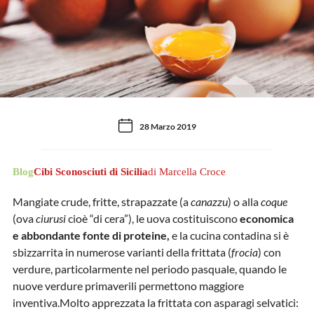
28 Marzo 2019
Blog
Cibi Sconosciuti di Sicilia
di Marcella Croce
Mangiate crude, fritte, strapazzate (a
canazzu
) o alla
coque
(ova
ciurusi
cioè “di cera”), le uova costituiscono
economica
e abbondante fonte di proteine,
e la cucina contadina si è
sbizzarrita in numerose varianti della frittata (
frocia
) con
verdure, particolarmente nel periodo pasquale, quando le
nuove verdure primaverili permettono maggiore
inventiva.Molto apprezzata la frittata con asparagi selvatici: