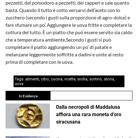
pezzetti, del pomodoro a pezzetti, dei capperi e sale quanto
basta. Quando il tutto è cotto versarvi dell’aceto con lo
zucchero (secondo i gusti sulla proporzione di agro-dolce) e
fare sfumare un po’. Aggiungere le uova fritte e completare la
cottura del tutto. È un piatto che può essere servito sia caldo
che a temperatura ambiente.Secondo i gusti si può
completare il piatto aggiungendo un po’ di patate e
melanzane leggermente soffritte a dadini e unite al resto
prima di completare con le uova.
Tags:
alimenti
,
cibo
,
cucina
,
ricette
,
sicilia
,
sortino
,
storia
,
uova
In Evidenza
Dalla necropoli di Maddalusa
affiora una rara moneta d’oro
siracusana