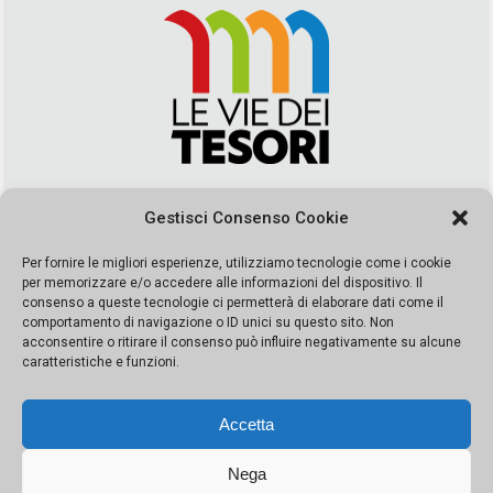
Via Duca della Verdura, 32 | Palermo
Gestisci Consenso Cookie
segreteria@leviedeitesori.it
info@leviedeitesori.it
Per fornire le migliori esperienze, utilizziamo tecnologie come i cookie
per memorizzare e/o accedere alle informazioni del dispositivo. Il
Direttore Responsabile
Marcello Barbaro
– Aut. del tribunale di
consenso a queste tecnologie ci permetterà di elaborare dati come il
Palermo n. 19 del 2017 iscrizione al roc numero 37003 Editore
comportamento di navigazione o ID unici su questo sito. Non
Porta Felice Srl. Sede legale: Via Libertà 93 – 90143 Palermo
acconsentire o ritirare il consenso può influire negativamente su alcune
Società iscritta alla Camera di Commercio di Palermo Ufficio
caratteristiche e funzioni.
Registro delle imprese di Palermo nr. REA 326823- P.I.
065228208251 Capitale 10000 euro IV
Accetta
Nega