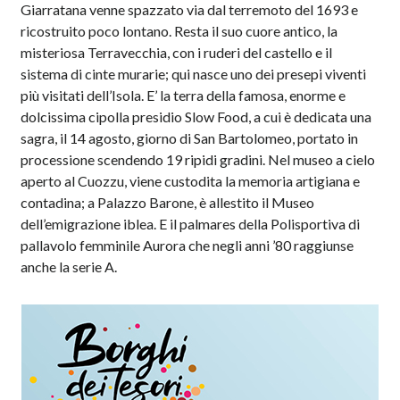
Giarratana venne spazzato via dal terremoto del 1693 e
ricostruito poco lontano. Resta il suo cuore antico, la
misteriosa Terravecchia, con i ruderi del castello e il
sistema di cinte murarie; qui nasce uno dei presepi viventi
più visitati dell’Isola. E’ la terra della famosa, enorme e
dolcissima cipolla presidio Slow Food, a cui è dedicata una
sagra, il 14 agosto, giorno di San Bartolomeo, portato in
processione scendendo 19 ripidi gradini. Nel museo a cielo
aperto al Cuozzu, viene custodita la memoria artigiana e
contadina; a Palazzo Barone, è allestito il Museo
dell’emigrazione iblea. E il palmares della Polisportiva di
pallavolo femminile Aurora che negli anni ’80 raggiunse
anche la serie A.