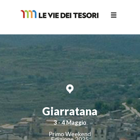
Salta
al
contenuto
Giarratana
3 - 4 Maggio
Primo Weekend
Edizione 2025