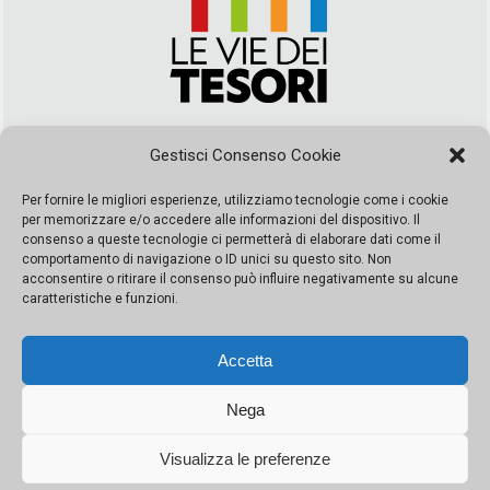
Via Duca della Verdura, 32 | Palermo
Gestisci Consenso Cookie
segreteria@leviedeitesori.it
info@leviedeitesori.it
Per fornire le migliori esperienze, utilizziamo tecnologie come i cookie
per memorizzare e/o accedere alle informazioni del dispositivo. Il
Direttore Responsabile
Marcello Barbaro
– Aut. del tribunale di
consenso a queste tecnologie ci permetterà di elaborare dati come il
Palermo n. 19 del 2017 iscrizione al roc numero 37003 Editore
comportamento di navigazione o ID unici su questo sito. Non
Porta Felice Srl. Sede legale: Via Libertà 93 – 90143 Palermo
acconsentire o ritirare il consenso può influire negativamente su alcune
Società iscritta alla Camera di Commercio di Palermo Ufficio
caratteristiche e funzioni.
Registro delle imprese di Palermo nr. REA 326823- P.I.
065228208251 Capitale 10000 euro IV
Accetta
Nega
Visualizza le preferenze
© Copyright Porta Felice | Le Vie dei Tesori. Tutti i diritti riservati |
Privacy Policy
|