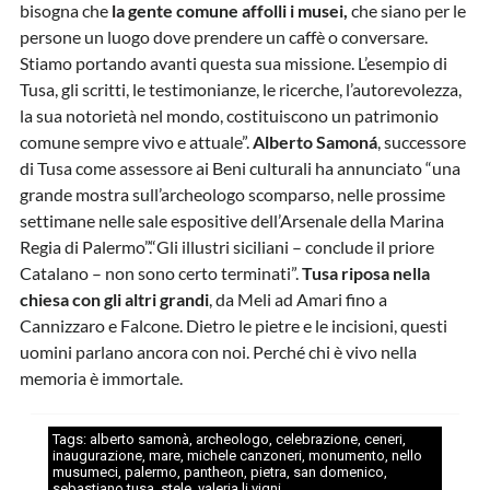
bisogna che
la gente comune affolli i musei,
che siano per le
persone un luogo dove prendere un caffè o conversare.
Stiamo portando avanti questa sua missione. L’esempio di
Tusa, gli scritti, le testimonianze, le ricerche, l’autorevolezza,
la sua notorietà nel mondo, costituiscono un patrimonio
comune sempre vivo e attuale”.
Alberto Samoná
, successore
di Tusa come assessore ai Beni culturali ha annunciato “una
grande mostra sull’archeologo scomparso, nelle prossime
settimane nelle sale espositive dell’Arsenale della Marina
Regia di Palermo”.“Gli illustri siciliani – conclude il priore
Catalano – non sono certo terminati”.
Tusa riposa nella
chiesa con gli altri grandi
, da Meli ad Amari fino a
Cannizzaro e Falcone. Dietro le pietre e le incisioni, questi
uomini parlano ancora con noi. Perché chi è vivo nella
memoria è immortale.
Tags:
alberto samonà
,
archeologo
,
celebrazione
,
ceneri
,
inaugurazione
,
mare
,
michele canzoneri
,
monumento
,
nello
musumeci
,
palermo
,
pantheon
,
pietra
,
san domenico
,
sebastiano tusa
,
stele
,
valeria li vigni