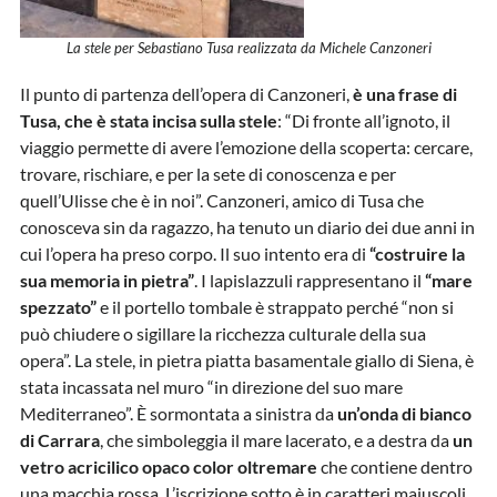
La stele per Sebastiano Tusa realizzata da Michele Canzoneri
Il punto di partenza dell’opera di Canzoneri,
è una frase di
Tusa, che è stata incisa sulla stele
: “Di fronte all’ignoto, il
viaggio permette di avere l’emozione della scoperta: cercare,
trovare, rischiare, e per la sete di conoscenza e per
quell’Ulisse che è in noi”. Canzoneri, amico di Tusa che
conosceva sin da ragazzo, ha tenuto un diario dei due anni in
cui l’opera ha preso corpo. Il suo intento era di
“costruire la
sua memoria in pietra”
. I lapislazzuli rappresentano il
“mare
spezzato”
e il portello tombale è strappato perché “non si
può chiudere o sigillare la ricchezza culturale della sua
opera”. La stele, in pietra piatta basamentale giallo di Siena, è
stata incassata nel muro “in direzione del suo mare
Mediterraneo”. È sormontata a sinistra da
un’onda di bianco
di Carrara
, che simboleggia il mare lacerato, e a destra da
un
vetro acricilico opaco color oltremare
che contiene dentro
una macchia rossa. L’iscrizione sotto è in caratteri maiuscoli