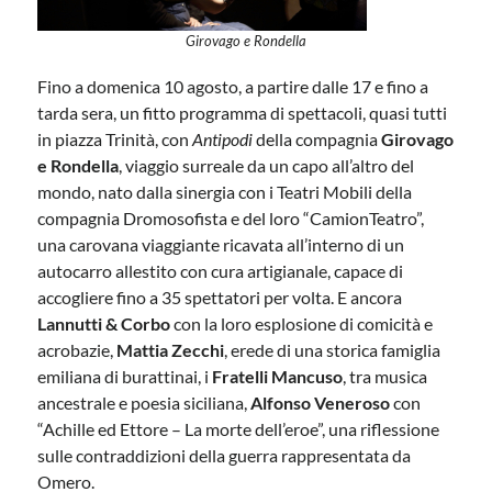
Girovago e Rondella
Fino a domenica 10 agosto, a partire dalle 17 e fino a
tarda sera, un fitto programma di spettacoli, quasi tutti
in piazza Trinità, con
Antipodi
della compagnia
Girovago
e Rondella
, viaggio surreale da un capo all’altro del
mondo, nato dalla sinergia con i Teatri Mobili della
compagnia Dromosofista e del loro “CamionTeatro”,
una carovana viaggiante ricavata all’interno di un
autocarro allestito con cura artigianale, capace di
accogliere fino a 35 spettatori per volta. E ancora
Lannutti & Corbo
con la loro esplosione di comicità e
acrobazie,
Mattia Zecchi
, erede di una storica famiglia
emiliana di burattinai, i
Fratelli Mancuso
, tra musica
ancestrale e poesia siciliana,
Alfonso Veneroso
con
“Achille ed Ettore – La morte dell’eroe”, una riflessione
sulle contraddizioni della guerra rappresentata da
Omero.