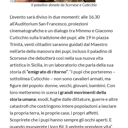
Il paladino donato da Scorsese a Cuticchio
L’evento sarà diviso in due momenti: alle 16.30
all’Auditorium San Francesco, proiezioni
cinematografiche e un dialogo tra Mimmo e Giacomo
Cuticchio sulla tradizione dei pupi; alle 19 in piazza
Trinità, venti cittadini saranno guidati dal Maestro
nell’arte della manovra dei pupi, incluso il paladino di
Scorsese che debutterà così nella sua nuova vita
artistica in Sicilia, in un laboratorio che parla della sua
storia di
“emigrato di ritorno”
. “I pupi che porteremo –
sottolinea Cuticchio – non sono cavalieri armati, ma
figure del popolo: donne, vecchi, giovani, bambini. Con
loro metteremo in scena
i grandi movimenti della
storia umana
: esodi, fughe dalle dittature, guerre e altre
catastrofi che costringono intere popolazioni a lasciare
la propria terra, le proprie case, i propri affetti.
Scoprirete che i pupi hanno sempre gli occhi aperti. E
quando muoverete i loro fili, li vedrete prendere vita”.