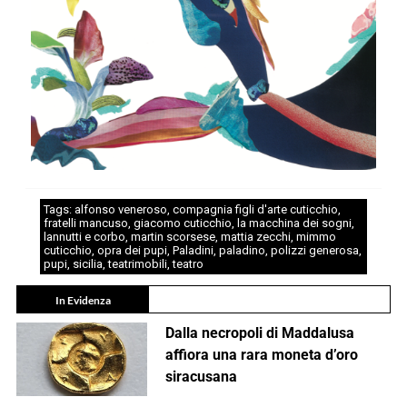
Tags:
alfonso veneroso
,
compagnia figli d'arte cuticchio
,
fratelli mancuso
,
giacomo cuticchio
,
la macchina dei sogni
,
lannutti e corbo
,
martin scorsese
,
mattia zecchi
,
mimmo
cuticchio
,
opra dei pupi
,
Paladini
,
paladino
,
polizzi generosa
,
pupi
,
sicilia
,
teatrimobili
,
teatro
In Evidenza
Dalla necropoli di Maddalusa
affiora una rara moneta d’oro
siracusana