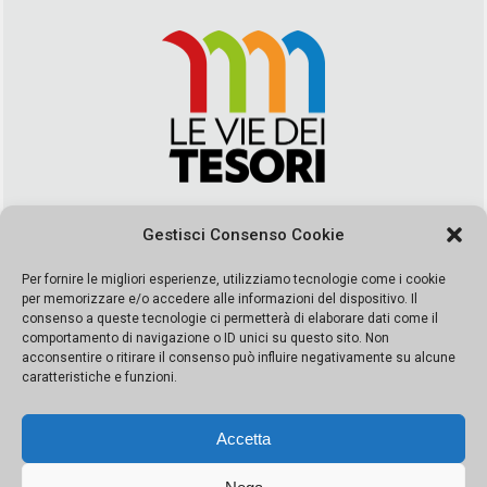
Via Duca della Verdura, 32 | Palermo
Gestisci Consenso Cookie
segreteria@leviedeitesori.it
info@leviedeitesori.it
Per fornire le migliori esperienze, utilizziamo tecnologie come i cookie
per memorizzare e/o accedere alle informazioni del dispositivo. Il
Direttore Responsabile
Marcello Barbaro
– Aut. del tribunale di
consenso a queste tecnologie ci permetterà di elaborare dati come il
Palermo n. 19 del 2017 iscrizione al roc numero 37003 Editore
comportamento di navigazione o ID unici su questo sito. Non
Porta Felice Srl. Sede legale: Via Libertà 93 – 90143 Palermo
acconsentire o ritirare il consenso può influire negativamente su alcune
Società iscritta alla Camera di Commercio di Palermo Ufficio
caratteristiche e funzioni.
Registro delle imprese di Palermo nr. REA 326823- P.I.
065228208251 Capitale 10000 euro IV
Accetta