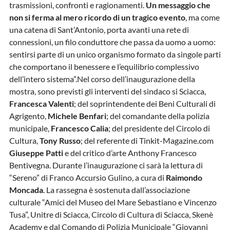
trasmissioni, confronti e ragionamenti.
Un messaggio che
non si ferma al mero ricordo di un tragico evento
, ma come
una catena di Sant’Antonio, porta avanti una rete di
connessioni, un filo conduttore che passa da uomo a uomo:
sentirsi parte di un unico organismo formato da singole parti
che comportano il benessere e l’equilibrio complessivo
dell’intero sistema”.Nel corso dell’inaugurazione della
mostra, sono previsti gli interventi del sindaco si Sciacca,
Francesca Valenti
; del soprintendente dei Beni Culturali di
Agrigento,
Michele Benfari
; del comandante della polizia
municipale,
Francesco Calia
; del presidente del Circolo di
Cultura,
Tony Russo
; del referente di Tinkit-Magazine.com
Giuseppe Patti
e del critico d’arte Anthony Francesco
Bentivegna. Durante l’inaugurazione ci sarà la lettura di
“Sereno” di Franco Accursio Gulino, a cura di
Raimondo
Moncada
. La rassegna è sostenuta dall’associazione
culturale “Amici del Museo del Mare Sebastiano e Vincenzo
Tusa”, Unitre di Sciacca, Circolo di Cultura di Sciacca, Skenè
Academy e dal Comando di Polizia Municipale “Giovanni