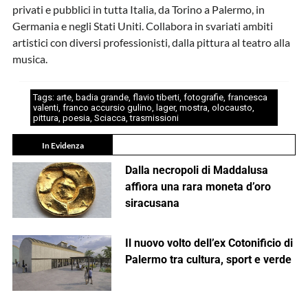
privati e pubblici in tutta Italia, da Torino a Palermo, in
Germania e negli Stati Uniti. Collabora in svariati ambiti
artistici con diversi professionisti, dalla pittura al teatro alla
musica.
Tags:
arte
,
badia grande
,
flavio tiberti
,
fotografie
,
francesca
valenti
,
franco accursio gulino
,
lager
,
mostra
,
olocausto
,
pittura
,
poesia
,
Sciacca
,
trasmissioni
In Evidenza
Dalla necropoli di Maddalusa
affiora una rara moneta d’oro
siracusana
Il nuovo volto dell’ex Cotonificio di
Palermo tra cultura, sport e verde