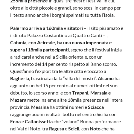
255mila presenze
in quasi tre mesi di festival in cui,
oltre alle città piccole e grandi, sono scesi in campo per
il terzo anno anche i borghi spalmati su tutta l’Isola.
Palermo arriva a 160mila visitatori
– il sito più amato è
il diruto Palazzo Costantino ai Quattro Canti – ;
Catania, con Acireale, ha una nuova impennata e
supera i 18mila partecipanti
, segno che il festival inizia
a radicarsi anche nella Sicilia orientale, con un
incremento del 14 per cento rispetto all’anno scorso.
Quest’anno l’exploit tra le altre città è toccato a
Bagheria
, trascinata dalla “villa dei mostri”.
Alcamo
ha
aggiunto un bel 15 per cento ai numeri ottimi del suo
debutto, lo scorso anno; e con
Trapani, Marsala e
Mazara
mette insieme altre 18mila presenze nell’intera
provincia.
Messina
ha ottimi numeri e
Sciacca
raggiunge buoni risultati; botto nel centro Sicilia con
Enna
e
Caltanissetta
che “volano”. Buona performance
nel Val di Noto, tra
Ragusa
e
Scicli,
con
Noto
che ha