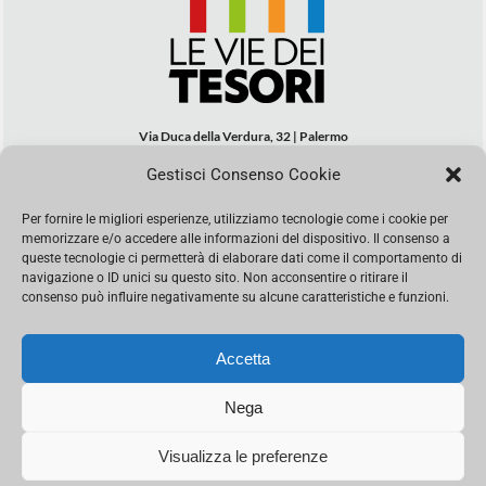
Via Duca della Verdura, 32 | Palermo
segreteria@leviedeitesori.it
Gestisci Consenso Cookie
info@leviedeitesori.it
Per fornire le migliori esperienze, utilizziamo tecnologie come i cookie per
Direttore Responsabile
Marcello Barbaro
– Aut. del tribunale di
memorizzare e/o accedere alle informazioni del dispositivo. Il consenso a
Palermo n. 19 del 2017 iscrizione al roc numero 37003 Editore
queste tecnologie ci permetterà di elaborare dati come il comportamento di
Porta Felice Srl. Sede legale: Via Libertà 93 – 90143 Palermo
navigazione o ID unici su questo sito. Non acconsentire o ritirare il
Società iscritta alla Camera di Commercio di Palermo Ufficio
consenso può influire negativamente su alcune caratteristiche e funzioni.
Registro delle imprese di Palermo nr. REA 326823- P.I.
065228208251 Capitale 10000 euro IV
Accetta
Nega
Visualizza le preferenze
© Copyright Porta Felice | Le Vie dei Tesori. Tutti i diritti riservati |
Privacy Policy
|