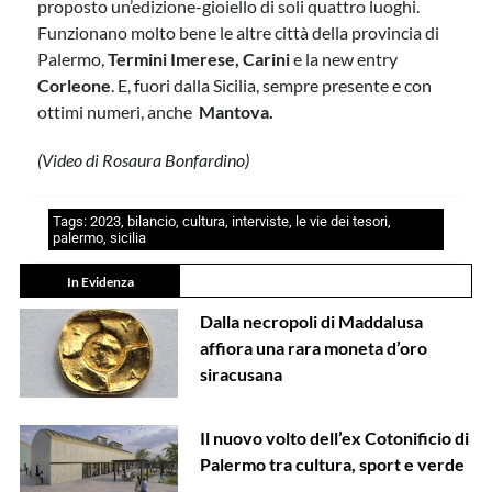
proposto un’edizione-gioiello di soli quattro luoghi.
Funzionano molto bene le altre città della provincia di
Palermo,
Termini Imerese, Carini
e la new entry
Corleone
. E, fuori dalla Sicilia, sempre presente e con
ottimi numeri, anche
Mantova.
(Video di Rosaura Bonfardino)
Tags:
2023
,
bilancio
,
cultura
,
interviste
,
le vie dei tesori
,
palermo
,
sicilia
In Evidenza
Dalla necropoli di Maddalusa
affiora una rara moneta d’oro
siracusana
Il nuovo volto dell’ex Cotonificio di
Palermo tra cultura, sport e verde