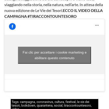
viaggiando nella storia, nella natura, nell’arte. In attesa della
nuova edizione de Le Vie dei Tesori.
ECCO IL VIDEO DELLA
CAMPAGNA #TIRACCONTOUNTESORO
Fai clic per accettare i cookie marketing e
abilitare questo contenuto
Tags:
campagna
,
coronavirus
,
cultura
,
festival
,
le vie dei
tesori
,
lockdown
,
quarantena
,
social
,
tiraccontountesoro
,