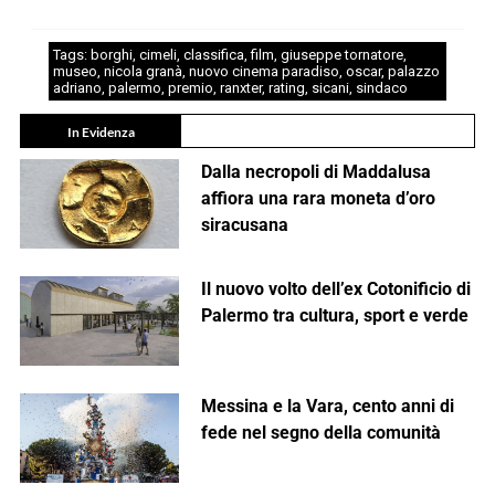
Tags:
borghi
,
cimeli
,
classifica
,
film
,
giuseppe tornatore
,
museo
,
nicola granà
,
nuovo cinema paradiso
,
oscar
,
palazzo
adriano
,
palermo
,
premio
,
ranxter
,
rating
,
sicani
,
sindaco
In Evidenza
Dalla necropoli di Maddalusa
affiora una rara moneta d’oro
siracusana
Il nuovo volto dell’ex Cotonificio di
Palermo tra cultura, sport e verde
Messina e la Vara, cento anni di
fede nel segno della comunità