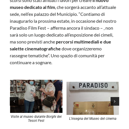
scorsi sono stati affidati i lavori per creare
il nuovo
museo dedicato al film
, che sorgerà accanto all’attuale
sede, nell’ex palazzo del Municipio. “Contiamo di
inaugurarlo la prossima estate, in occasione del nostro
Paradiso Film Fest – afferma ancora il sindaco – , non
sarà solo un luogo dedicato all’esposizione dei cimeli,
ma sono previsti anche
percorsi multimediali e due
salette cinematografiche
dove organizzeremo
rassegne tematiche”. Uno spazio di comunità per
continuare a sognare.
Visite al museo durante Borghi dei
Il
L'insegna del Museo del cinema
Tesori Fest