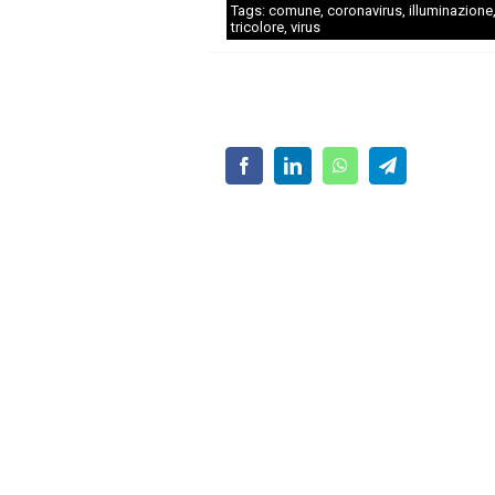
Tags:
comune
,
coronavirus
,
illuminazione
tricolore
,
virus