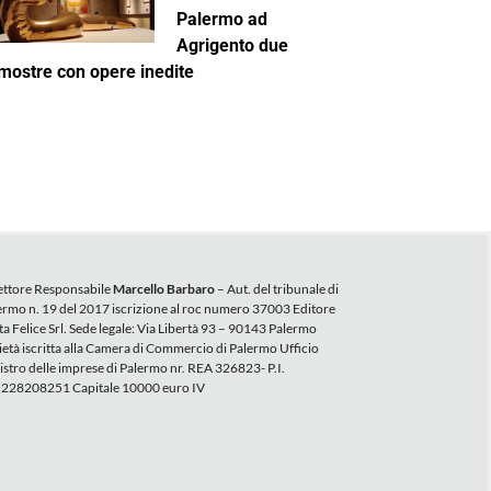
Palermo ad
Agrigento due
mostre con opere inedite
ettore Responsabile
Marcello Barbaro
– Aut. del tribunale di
ermo n. 19 del 2017 iscrizione al roc numero 37003 Editore
ta Felice Srl. Sede legale: Via Libertà 93 – 90143 Palermo
ietà iscritta alla Camera di Commercio di Palermo Ufficio
istro delle imprese di Palermo nr. REA 326823- P.I.
228208251 Capitale 10000 euro IV