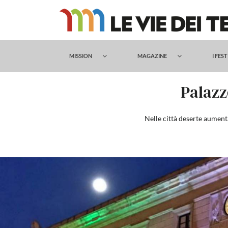
Salta
al
contenuto
MISSION
MAGAZINE
I FES
Palazz
Nelle città deserte aument