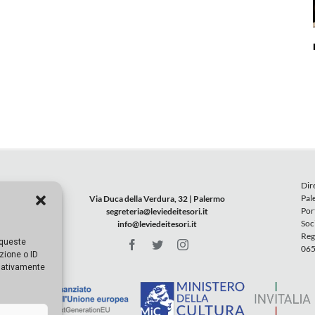
Dir
Pal
Via Duca della Verdura, 32 | Palermo
Por
segreteria@leviedeitesori.it
Soc
info@leviedeitesori.it
Reg
 queste
065
zione o ID
egativamente