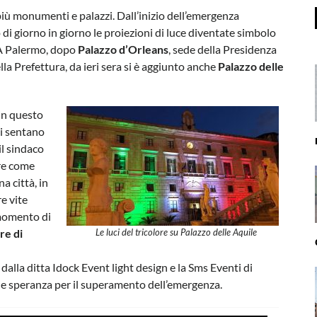
più monumenti e palazzi. Dall’inizio dell’emergenza
 di giorno in giorno le proiezioni di luce diventate simbolo
 A Palermo, dopo
Palazzo d’Orleans
, sede della Presidenza
ella Prefettura, da ieri sera si è aggiunto anche
Palazzo delle
in questo
si sentano
l sindaco
re come
a città, in
e vite
momento di
re di
Le luci del tricolore su Palazzo delle Aquile
dalla ditta Idock Event light design e la Sms Eventi di
 e speranza per il superamento dell’emergenza.