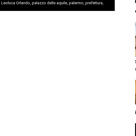
,
Leoluca Orlando
,
palazzo delle aquile
,
palermo
,
prefettura
,