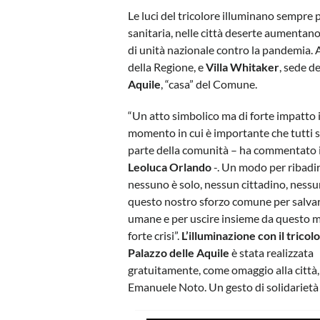
Le luci del tricolore illuminano sempre 
sanitaria, nelle città deserte aumentano
di unità nazionale contro la pandemia.
della Regione, e
Villa Whitaker
, sede d
Aquile
, “casa” del Comune.
“Un atto simbolico ma di forte impatto 
momento in cui è importante che tutti 
parte della comunità – ha commentato i
Leoluca Orlando
-. Un modo per ribadi
nessuno è solo, nessun cittadino, nessun
questo nostro sforzo comune per salvar
umane e per uscire insieme da questo 
forte crisi”.
L’illuminazione con il tricolo
Palazzo delle Aquile
è stata realizzata
gratuitamente, come omaggio alla città, 
Emanuele Noto. Un gesto di solidarietà