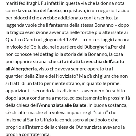
mariti fedifraghi. Fu infatti in questa via che la donna nota
come
la vecchia dell’aceto
, acquistava, in un negozio, l’acido
per pidocchi che avrebbe addizionato con l’arsenico. La
leggenda vuole che il fantasma della stessa Bonanno – dopo
la tragica esecuzione avvenuta nelle forche più alte issate ai
Quattro Canti nel giugno del 1789 – la notte si aggiri ancora
in vicolo de’ Colluzio, nel quartiere dell’Albergheria.Per chi
non conosce nel dettaglio la storia della Bonanno, la cosa
può apparire strana:
che ci fa infatti la vecchia dell’aceto
all’Albergheria
, visto che aveva sempre operato tra i
quartieri della Zisa e del Noviziato? Ma c’è chi giura che non
si tratti di un fatto per niente strano, in quanto le prime
apparizioni – secondo la tradizione – avvennero fin subito
dopo la sua condanna a morte, ed esattamente in prossimità
della chiesa dell’
Annunziata alle Balate
. In buona sostanza,
c’è chi afferma che ella voleva impaurire gli “sbirri” che
insieme al Santo Uffizio la condussero al patibolo e che
proprio all’interno della chiesa dell’Annunziata avevano la
propria confraternita.