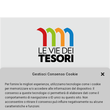
Via Duca della Verdura, 32 | Palermo
Gestisci Consenso Cookie
segreteria@leviedeitesori.it
info@leviedeitesori.it
Per fornire le migliori esperienze, utilizziamo tecnologie come i cookie
per memorizzare e/o accedere alle informazioni del dispositivo. Il
Direttore Responsabile
Marcello Barbaro
– Aut. del tribunale di
consenso a queste tecnologie ci permetterà di elaborare dati come il
Palermo n. 19 del 2017 iscrizione al roc numero 37003 Editore
comportamento di navigazione o ID unici su questo sito. Non
Porta Felice Srl. Sede legale: Via Libertà 93 – 90143 Palermo
acconsentire o ritirare il consenso può influire negativamente su alcune
Società iscritta alla Camera di Commercio di Palermo Ufficio
caratteristiche e funzioni.