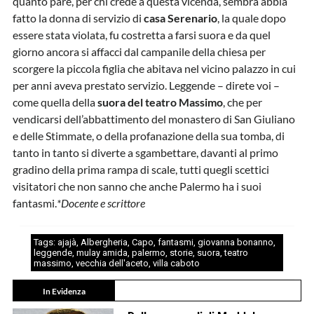
quanto pare, per chi crede a questa vicenda, sembra abbia
fatto la donna di servizio di
casa Serenario
, la quale dopo
essere stata violata, fu costretta a farsi suora e da quel
giorno ancora si affacci dal campanile della chiesa per
scorgere la piccola figlia che abitava nel vicino palazzo in cui
per anni aveva prestato servizio. Leggende – direte voi –
come quella della
suora del teatro Massimo
, che per
vendicarsi dell’abbattimento del monastero di San Giuliano
e delle Stimmate, o della profanazione della sua tomba, di
tanto in tanto si diverte a sgambettare, davanti al primo
gradino della prima rampa di scale, tutti quegli scettici
visitatori che non sanno che anche Palermo ha i suoi
fantasmi.
*Docente e scrittore
Tags:
ajajà
,
Albergheria
,
Capo
,
fantasmi
,
giovanna bonanno
,
leggende
,
mulay amida
,
palermo
,
storie
,
suora
,
teatro
massimo
,
vecchia dell'aceto
,
villa caboto
In Evidenza