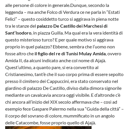
alle persone di colore in generale.Dunque, secondo la
leggenda – ma anche Folco di Verdura ce ne parla in “Estati
Felici” – questo cosiddetto turco si aggirava in piena notte
tra le stanze del
palazzo De Castillo dei Marchesi di
Sant’Isodoro
, in piazza Guilla. Ma qual era la vera identità di
questo misterioso turco? E per quale motivo si aggirava
proprio in quel palazzo? Ebbene, sembra che l’uomo non
fosse altro che
il figlio del re di Tunisi Mulay Amida
, ovvero
Amida II, da alcuni indicato anche col nome di Ajajà.
Quest’ultimo, a quanto pare, si era convertito al
Cristianesimo, tant’è che il suo corpo prima di essere sepolto
presso il cimitero dei Cappuccini, era stato conservato nel
giardino di palazzo De Castillo, diviso dalla dimora signorile
mediante un cavalcavia ancora oggi visibile. E d’altronde c’è
chi ancora all’inizio del XIX secolo affermava che – così ad
esempio fece Gaspare Palermo nella sua “Guida della città” –
il corpo del sovrano di colore, mummificato in un angolo
delle Catacombe, fosse proprio quello di Ajajà.