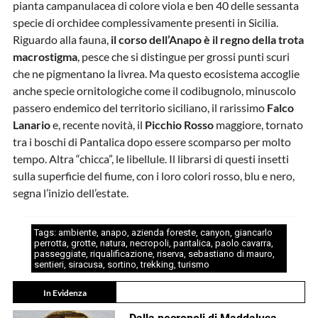
pianta campanulacea di colore viola e ben 40 delle sessanta
specie di orchidee complessivamente presenti in Sicilia.
Riguardo alla fauna,
il corso dell’Anapo è il regno della trota
macrostigma
, pesce che si distingue per grossi punti scuri
che ne pigmentano la livrea. Ma questo ecosistema accoglie
anche specie ornitologiche come il codibugnolo, minuscolo
passero endemico del territorio siciliano, il rarissimo
Falco
Lanario
e, recente novità, il
Picchio Rosso
maggiore, tornato
tra i boschi di Pantalica dopo essere scomparso per molto
tempo. Altra “chicca”, le libellule. Il librarsi di questi insetti
sulla superficie del fiume, con i loro colori rosso, blu e nero,
segna l’inizio dell’estate.
Tags:
ambiente
,
anapo
,
azienda foreste
,
canyon
,
giancarlo
perrotta
,
grotte
,
natura
,
necropoli
,
pantalica
,
paolo cavarra
,
passeggiate
,
riqualificazione
,
riserva
,
sebastiano di mauro
,
sentieri
,
siracusa
,
sortino
,
trekking
,
turismo
In Evidenza