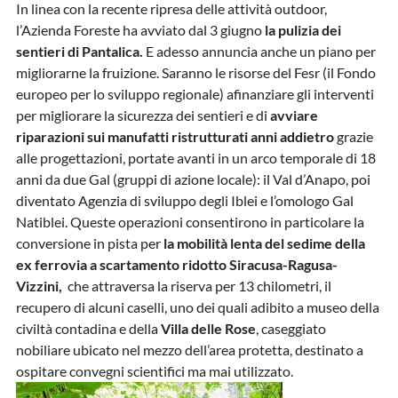
In linea con la recente ripresa delle attività outdoor,
l’Azienda Foreste ha avviato dal 3 giugno
la pulizia dei
sentieri di Pantalica.
E adesso annuncia anche un piano per
migliorarne la fruizione. Saranno le risorse del Fesr (il Fondo
europeo per lo sviluppo regionale) afinanziare gli interventi
per migliorare la sicurezza dei sentieri e di
avviare
riparazioni sui manufatti ristrutturati anni addietro
grazie
alle progettazioni, portate avanti in un arco temporale di 18
anni da due Gal (gruppi di azione locale): il Val d’Anapo, poi
diventato Agenzia di sviluppo degli Iblei e l’omologo Gal
Natiblei. Queste operazioni consentirono in particolare la
conversione in pista per
la mobilità lenta del sedime della
ex ferrovia a scartamento ridotto Siracusa-Ragusa-
Vizzini,
che attraversa la riserva per 13 chilometri, il
recupero di alcuni caselli, uno dei quali adibito a museo della
civiltà contadina e della
Villa delle Rose
, caseggiato
nobiliare ubicato nel mezzo dell’area protetta, destinato a
ospitare convegni scientifici ma mai utilizzato.