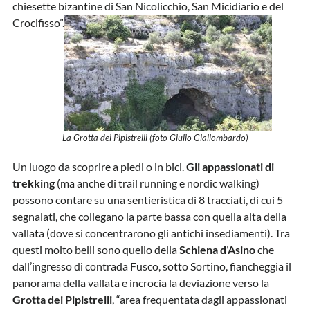
chiesette bizantine di San Nicolicchio, San Micidiario e del
Crocifisso”.
La Grotta dei Pipistrelli (foto Giulio Giallombardo)
Un luogo da scoprire a piedi o in bici.
Gli appassionati di
trekking
(ma anche di trail running e nordic walking)
possono contare su una sentieristica di 8 tracciati, di cui 5
segnalati, che collegano la parte bassa con quella alta della
vallata (dove si concentrarono gli antichi insediamenti). Tra
questi molto belli sono quello della
Schiena d’Asino
che
dall’ingresso di contrada Fusco, sotto Sortino, fiancheggia il
panorama della vallata e incrocia la deviazione verso la
Grotta dei Pipistrelli
, “area frequentata dagli appassionati