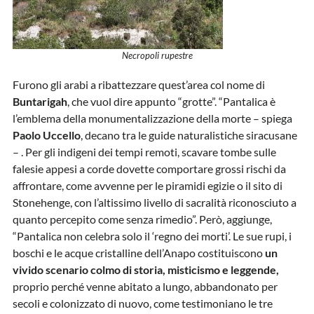
Necropoli rupestre
Furono gli arabi a ribattezzare quest’area col nome di
Buntarigah
, che vuol dire appunto “grotte”. “Pantalica è
l’emblema della monumentalizzazione della morte – spiega
Paolo Uccello
, decano tra le guide naturalistiche siracusane
– . Per gli indigeni dei tempi remoti, scavare tombe sulle
falesie appesi a corde dovette comportare grossi rischi da
affrontare, come avvenne per le piramidi egizie o il sito di
Stonehenge, con l’altissimo livello di sacralità riconosciuto a
quanto percepito come senza rimedio”. Però, aggiunge,
“Pantalica non celebra solo il ‘regno dei morti’. Le sue rupi, i
boschi e le acque cristalline dell’Anapo costituiscono
un
vivido scenario colmo di storia, misticismo e leggende,
proprio perché venne abitato a lungo, abbandonato per
secoli e colonizzato di nuovo, come testimoniano le tre