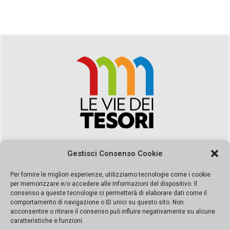
Via Duca della Verdura, 32 | Palermo
Gestisci Consenso Cookie
segreteria@leviedeitesori.it
info@leviedeitesori.it
Per fornire le migliori esperienze, utilizziamo tecnologie come i cookie
per memorizzare e/o accedere alle informazioni del dispositivo. Il
Direttore Responsabile
Marcello Barbaro
– Aut. del tribunale di
consenso a queste tecnologie ci permetterà di elaborare dati come il
Palermo n. 19 del 2017 iscrizione al roc numero 37003 Editore
comportamento di navigazione o ID unici su questo sito. Non
Porta Felice Srl. Sede legale: Via Libertà 93 – 90143 Palermo
acconsentire o ritirare il consenso può influire negativamente su alcune
Società iscritta alla Camera di Commercio di Palermo Ufficio
caratteristiche e funzioni.
Registro delle imprese di Palermo nr. REA 326823- P.I.