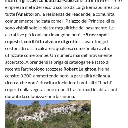
luce con
gli scavi condotti da Paolo Orsi
tra il 1895 e il 1910
e ripresi a metà del secolo scorso da Luigi Bernabò Brea. Su
tutte
l’Anaktoron
, la residenza del leader della comunità,
comunemente indicata come il Palazzo del Principe, di cui
sono visibili solo le pietre megalitiche del basamento. Le
attrattive più iconiche rimangono però le
5 necropoli
rupestri, con il fitto alveare di grotte
scavate lungo i
costoni di roccia calcarea: qualcosa come 5mila cavità,
utilizzate come tombe. Un numero mai definitivamente
accertato. A prendersi la briga di catalogarle è stato di
recente l’archeologo scozzese
Robert Leighton
. Ne ha
censito 3.300, ammettendo però la parzialità della sua
ricerca, che non è riuscita a includere i tanti altri “buchi”
coperti dalla vegetazione e quelli trasformati in abitazioni
durante la colonizzazione bizantina.