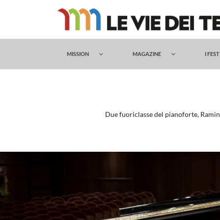
Salta
al
contenuto
MISSION
MAGAZINE
I FES
Due fuoriclasse del pianoforte, Ramin 