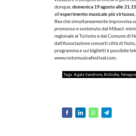
dunque,
domenica 19 agosto alle 21.15 
all’
esperimento musicale più virtuoso
Rea che simultaneamente improvvisa sull
promosso e sostenuto dal Mibact-minister
regionale al Turismo e dal Comune di N
dall’Associazione concerti città di Not
programma e sui biglietti è possibile te
www.notomusicafestival.com.
Tags:
Agata Sandrone
,
BcSicilia
,
ferragos