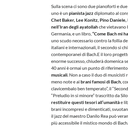
Sulla scena ci sono due pianoforti e due
uno è un
pianista jazz
diplomato al cons
Chet Baker, Lee Konitz, Pino Daniele,
nell’Iran degli ayatollah
che vietavano l
Germania, e un libro,
“Come Bach mi ha 
uno scudo necessario contro la follia del
italiani e internazionali, il secondo si c
contemporanei di Bach.E il loro proget
enorme successo, chiuderà domenica s
40 anni è ormai un punto di riferimento 
musicali
. Non a caso il duo di musicisti
meno note e ai
brani famosi di Bach
, c
clavicembalo ben temperato”, il “Secon
“Preludio in si minore” trascritto da Si
restituire questi tesori all’umanità
e li
brani incompresi e dimenticati, svuotando
il jazz del maestro Danilo Rea può ver
più accessibile il mistico mondo di Bach.