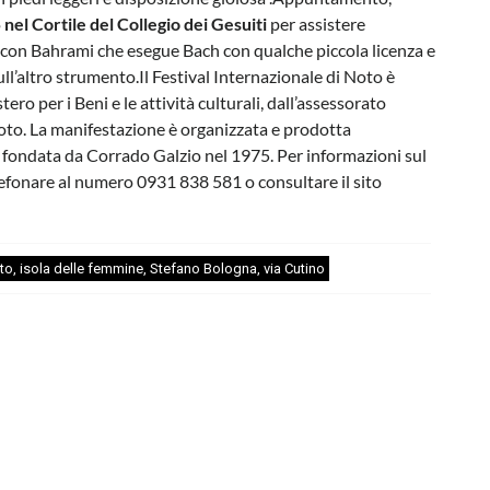
nel Cortile del Collegio dei Gesuiti
per assistere
, con Bahrami che esegue Bach con qualche piccola licenza e
’altro strumento.Il Festival Internazionale di Noto è
o per i Beni e le attività culturali, dall’assessorato
oto. La manifestazione è organizzata e prodotta
o, fondata da Corrado Galzio nel 1975. Per informazioni sul
lefonare al numero 0931 838 581 o consultare il sito
to
,
isola delle femmine
,
Stefano Bologna
,
via Cutino