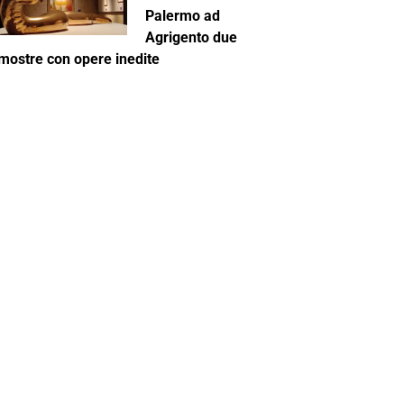
Palermo ad
Agrigento due
mostre con opere inedite