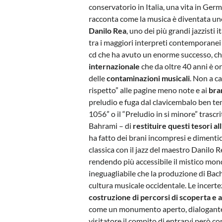
conservatorio in Italia, una vita in Germ
racconta come la musica è diventata uno 
Danilo Rea
, uno dei più grandi jazzisti 
tra i maggiori interpreti contemporanei 
cd che ha avuto un enorme successo, c
internazionale
che da oltre 40 anni è o
delle
contaminazioni musicali
. Non a c
rispetto” alle pagine meno note e ai
bra
preludio e fuga dal clavicembalo ben t
1056” o il “Preludio in si minore” trascr
Bahrami – di
restituire questi tesori a
ha fatto dei brani incompresi e dimentica
classica con il jazz del maestro Danilo
rendendo più accessibile il mistico mond
ineguagliabile che la produzione di Ba
cultura musicale occidentale. Le incer
costruzione di percorsi di scoperta e 
come un monumento aperto, dialogante, 
visitatore il compito di entrarvi però c