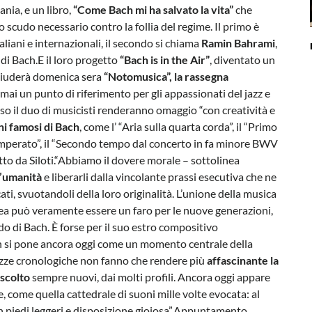
ania, e un libro,
“Come Bach mi ha salvato la vita”
che
scudo necessario contro la follia del regime. Il primo è
italiani e internazionali, il secondo si chiama
Ramin Bahrami
,
di Bach.E il loro progetto
“Bach is in the Air”
, diventato un
hiuderà domenica sera
“Notomusica”, la rassegna
rmai un punto di riferimento per gli appassionati del jazz e
aso il duo di musicisti renderanno omaggio “con creatività e
ni famosi di Bach
, come l’ “Aria sulla quarta corda”, il “Primo
emperato”, il “Secondo tempo dal concerto in fa minore BWV
itto da Siloti.“Abbiamo il dovere morale – sottolinea
ll’umanità
e liberarli dalla vincolante prassi esecutiva che ne
ti, svuotandoli della loro originalità. L’unione della musica
 Rea può veramente essere un faro per le nuove generazioni,
o di Bach. È forse per il suo estro compositivo
ch si pone ancora oggi come un momento centrale della
tezze cronologiche non fanno che rendere più
affascinante la
ascolto
sempre nuovi, dai molti profili. Ancora oggi appare
come quella cattedrale di suoni mille volte evocata: al
on piedi leggeri e disposizione gioiosa”.Appuntamento,