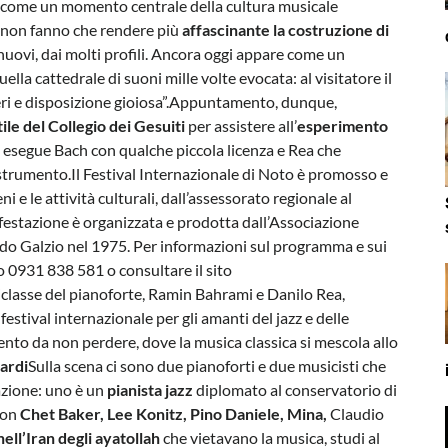
 come un momento centrale della cultura musicale
e non fanno che rendere più
affascinante la costruzione di
uovi, dai molti profili. Ancora oggi appare come un
a cattedrale di suoni mille volte evocata: al visitatore il
eri e disposizione gioiosa”.Appuntamento, dunque,
le del Collegio dei Gesuiti
per assistere all’
esperimento
 esegue Bach con qualche piccola licenza e Rea che
strumento.Il Festival Internazionale di Noto è promosso e
 e le attività culturali, dall’assessorato regionale al
estazione è organizzata e prodotta dall’Associazione
ado Galzio nel 1975. Per informazioni sul programma e sui
ro 0931 838 581 o consultare il sito
lasse del pianoforte, Ramin Bahrami e Danilo Rea,
stival internazionale per gli amanti del jazz e delle
to da non perdere, dove la musica classica si mescola allo
ardi
Sulla scena ci sono due pianoforti e due musicisti che
azione: uno è un
pianista jazz
diplomato al conservatorio di
con
Chet Baker, Lee Konitz, Pino Daniele, Mina,
Claudio
nell’Iran degli ayatollah
che vietavano la musica, studi al