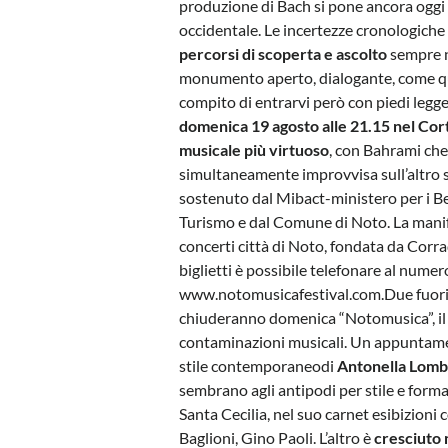
produzione di Bach si pone ancora oggi
occidentale. Le incertezze cronologich
percorsi di scoperta e ascolto
sempre n
monumento aperto, dialogante, come quell
compito di entrarvi però con piedi legg
domenica 19 agosto alle 21.15 nel Corti
musicale più virtuoso
, con Bahrami che
simultaneamente improvvisa sull’altro 
sostenuto dal Mibact-ministero per i Beni
Turismo e dal Comune di Noto. La manif
concerti città di Noto, fondata da Corr
biglietti è possibile telefonare al nume
www.notomusicafestival.com.Due fuoric
chiuderanno domenica “Notomusica”, il fe
contaminazioni musicali. Un appuntamen
stile contemporaneodi
Antonella Lomb
sembrano agli antipodi per stile e form
Santa Cecilia, nel suo carnet esibizioni 
Baglioni, Gino Paoli. L’altro è
cresciuto 