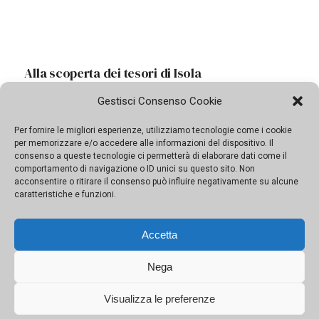
I segreti dell’Isolotto, passeggiata tra mare e
Gestisci Consenso Cookie
terra
Per fornire le migliori esperienze, utilizziamo tecnologie come i cookie
Si potranno ammirare i fondali a bordo di una barca
per memorizzare e/o accedere alle informazioni del dispositivo. Il
consenso a queste tecnologie ci permetterà di elaborare dati come il
trasparente, per poi rinfrescarsi con un tuffo nel mare
comportamento di navigazione o ID unici su questo sito. Non
settembrino
acconsentire o ritirare il consenso può influire negativamente su alcune
caratteristiche e funzioni.
Accetta
Nega
Visualizza le preferenze