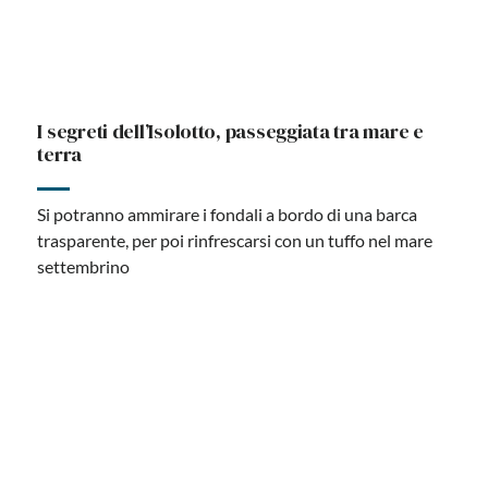
Isola delle Femmine ancora in vendita, ma il
prezzo scende
A un anno dalla pubblicazione dell'annuncio, si sono
fatti avanti diversi potenziali acquirenti, ma nessuna
trattativa è andata in porto. Ora i proprietari hanno
deciso di rendere l'offerta più allettante