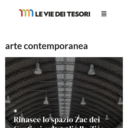
Salta
al
contenuto
arte contemporanea
◉
Rinasce lo spazio Zac dei