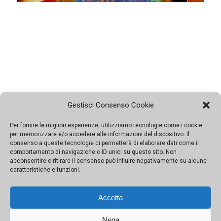
Botteghe storiche e nuovi creativi, nasce la
guida de Le Vie dei Tesori
Gestisci Consenso Cookie
Un enorme patrimonio immateriale di mestieri e
antiche tradizioni, raccontato da alcuni giornalisti in un
Per fornire le migliori esperienze, utilizziamo tecnologie come i cookie
per memorizzare e/o accedere alle informazioni del dispositivo. Il
progetto nato sotto l'egida del festival. Sarà
consenso a queste tecnologie ci permetterà di elaborare dati come il
consultabile online a partire dall'ultimo weekend, dal 2
comportamento di navigazione o ID unici su questo sito. Non
al 4 novembre
acconsentire o ritirare il consenso può influire negativamente su alcune
caratteristiche e funzioni.
Accetta
Nega