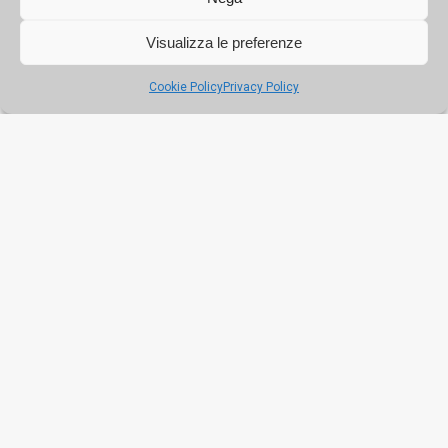
Visualizza le preferenze
Cookie Policy
Privacy Policy
Creativi allo scoperto, al via il Ciciri Festival
A un anno dalla pubblicazione dell'annuncio, si sono
fatti avanti diversi potenziali acquirenti, ma nessuna
trattativa è andata in porto. Ora i proprietari hanno
deciso di rendere l'offerta più allettante