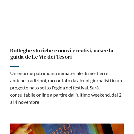
Botteghe e artigiani, con Gattopardo la guida a
cento tesori
Tra negozi storici e nuovi creativi: con il mensile
troverete una mappa a quel “sapere delle mani” da
scoprire nel capoluogo