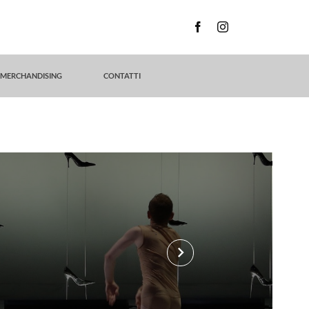
MERCHANDISING
CONTATTI
keyboard_arrow_right