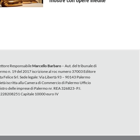
mostre con opere inedite
ettore Responsabile
Marcello Barbaro
– Aut. del tribunale di
ermo n. 19 del 2017 iscrizione al roc numero 37003 Editore
ta Felice Srl. Sede legale: Via Libertà 93 – 90143 Palermo
ietà iscritta alla Camera di Commercio di Palermo Ufficio
istro delle imprese di Palermo nr. REA 326823- P.I.
228208251 Capitale 10000 euro IV