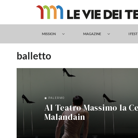
Salta
al
contenuto
MISSION
MAGAZINE
I FES
balletto
◉ PALERMO
Al Teatro Massimo la C
Malandain