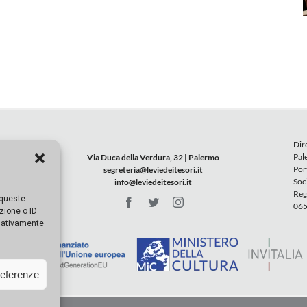
Dir
Pal
Via Duca della Verdura, 32 | Palermo
Por
segreteria@leviedeitesori.it
Soc
info@leviedeitesori.it
Reg
 queste
065
zione o ID
egativamente
referenze