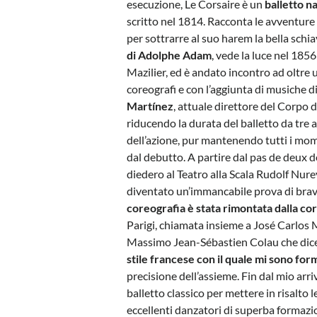
esecuzione, Le Corsaire è un
balletto n
scritto nel 1814. Racconta le avventure 
per sottrarre al suo harem la bella sch
di Adolphe Adam
, vede la luce nel 1856
Mazilier, ed è andato incontro ad oltre 
coreografi e con l’aggiunta di musiche d
Martínez
, attuale direttore del Corpo d
riducendo la durata del balletto da tre a
dell’azione, pur mantenendo tutti i mom
dal debutto. A partire dal pas de deux 
diedero al Teatro alla Scala Rudolf Nure
diventato un’immancabile prova di bravu
coreografia è stata rimontata dalla c
Parigi, chiamata insieme a José Carlos M
Massimo Jean-Sébastien Colau che dice
stile francese con il quale mi sono for
precisione dell’assieme. Fin dal mio arr
balletto classico per mettere in risalt
eccellenti danzatori di superba formazi