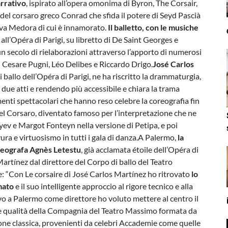
arrativo
, ispirato all’opera omonima di Byron, The Corsair,
del corsaro greco Conrad che sfida il potere di Seyd Pascià
iava Medora di cui è innamorato.
Il balletto, con le musiche
 all’Opéra di Parigi, su libretto di De Saint Georges e
un secolo di rielaborazioni attraverso l’apporto di numerosi
i Cesare Pugni, Léo Delibes e Riccardo Drigo.
José Carlos
i ballo dell’Opéra di Parigi, ne ha riscritto la drammaturgia,
 due atti e rendendo più accessibile e chiara la trama
enti spettacolari che hanno reso celebre la coreografia fin
del Corsaro, diventato famoso per l’interpretazione che ne
yev e Margot Fonteyn nella versione di Petipa, e poi
ra e virtuosismo in tutti i gala di danza.A Palermo,
la
oreografa Agnès Letestu
, già acclamata étoile dell’Opéra di
artínez dal direttore del Corpo di ballo del Teatro
: “Con Le corsaire di José Carlos Martínez ho ritrovato
lo
mato
e il suo intelligente approccio al rigore tecnico e alla
ivo a Palermo come direttore ho voluto mettere al centro il
o le qualità della Compagnia del Teatro Massimo formata da
one classica, provenienti da celebri Accademie come quelle