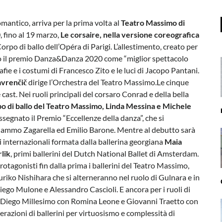
romantico, arriva per la prima volta al
Teatro Massimo di
 fino al 19 marzo,
Le corsaire, nella versione coreografica
Corpo di ballo dell’Opéra di Parigi. L’allestimento, creato per
uto il premio Danza&Danza 2020 come “miglior spettacolo
afie e i costumi di Francesco Zito e le luci di Jacopo Pantani.
avrenčič
dirige l’Orchestra del Teatro Massimo.Le cinque
cast. Nei ruoli principali del corsaro Conrad e della bella
rpo di ballo del Teatro Massimo, Linda Messina e Michele
ssegnato il Premio “Eccellenze della danza”, che si
Mammo Zagarella ed Emilio Barone. Mentre al debutto sarà
i internazionali formata dalla ballerina georgiana
Maia
lik
, primi ballerini del Dutch National Ballet di Amsterdam.
protagonisti fin dalla prima i ballerini del Teatro Massimo,
uriko Nishihara che si alterneranno nel ruolo di Gulnara e in
go Mulone e Alessandro Cascioli. E ancora per i ruoli di
o Diego Millesimo con Romina Leone e Giovanni Traetto con
razioni di ballerini per virtuosismo e complessità di