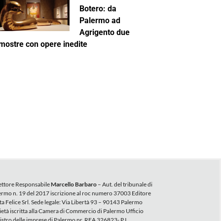
Botero: da
Palermo ad
Agrigento due
mostre con opere inedite
ettore Responsabile
Marcello Barbaro
– Aut. del tribunale di
ermo n. 19 del 2017 iscrizione al roc numero 37003 Editore
ta Felice Srl. Sede legale: Via Libertà 93 – 90143 Palermo
ietà iscritta alla Camera di Commercio di Palermo Ufficio
istro delle imprese di Palermo nr. REA 326823- P.I.