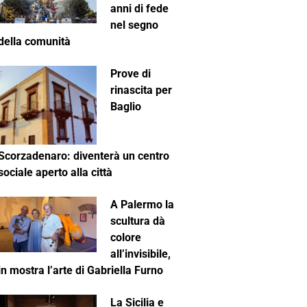
anni di fede
nel segno
della comunità
Prove di
rinascita per
Baglio
Scorzadenaro: diventerà un centro
sociale aperto alla città
A Palermo la
scultura dà
colore
all’invisibile,
in mostra l’arte di Gabriella Furno
La Sicilia e