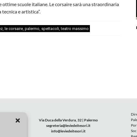
e ottime scuole italiane. Le corsaire sarà una straordinaria
tecnica e artistica”.
ez
,
le corsaire
,
palermo
,
spettacoli
,
teatro massimo
Dir
Pal
Via Duca della Verdura, 32 | Palermo
Por
segreteria@leviedeitesori.it
Soc
info@leviedeitesori.it
Reg