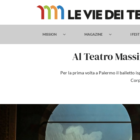
Salta
al
contenuto
MISSION
MAGAZINE
I FES
Al Teatro Massi
Per la prima volta a Palermo il balletto i
Corpo