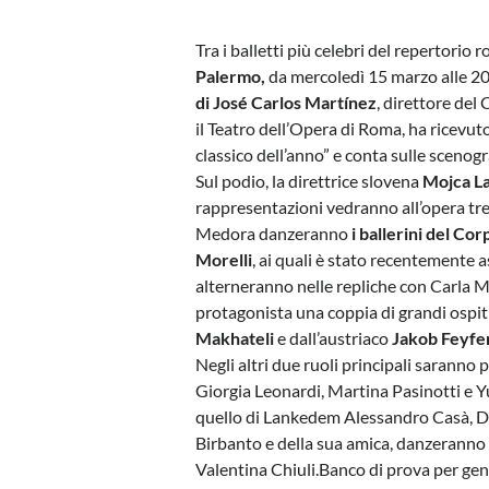
Tra i balletti più celebri del repertorio 
Palermo,
da mercoledì 15 marzo alle 20,
di José Carlos Martínez
, direttore del 
il Teatro dell’Opera di Roma, ha ricev
classico dell’anno” e conta sulle scenogr
Sul podio, la direttrice slovena
Mojca L
rappresentazioni vedranno all’opera tre 
Medora danzeranno
i ballerini del Co
Morelli
, ai quali è stato recentemente a
alterneranno nelle repliche con Carla 
protagonista una coppia di grandi ospit
Makhateli
e dall’austriaco
Jakob Feyfer
Negli altri due ruoli principali saranno 
Giorgia Leonardi, Martina Pasinotti e Y
quello di Lankedem Alessandro Casà, Die
Birbanto e della sua amica, danzerann
Valentina Chiuli.Banco di prova per gene