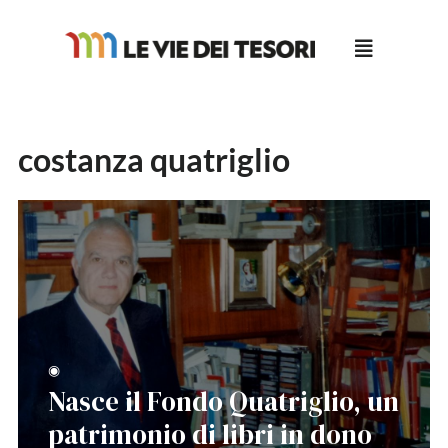
Salta
al
contenuto
costanza quatriglio
◉
Nasce il Fondo Quatriglio, un
patrimonio di libri in dono