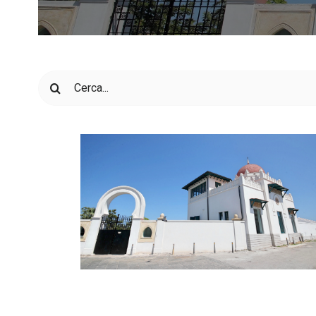
Cerca
per: