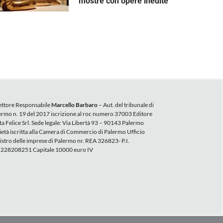
mostre con opere inedite
ettore Responsabile
Marcello Barbaro
– Aut. del tribunale di
ermo n. 19 del 2017 iscrizione al roc numero 37003 Editore
ta Felice Srl. Sede legale: Via Libertà 93 – 90143 Palermo
ietà iscritta alla Camera di Commercio di Palermo Ufficio
istro delle imprese di Palermo nr. REA 326823- P.I.
228208251 Capitale 10000 euro IV