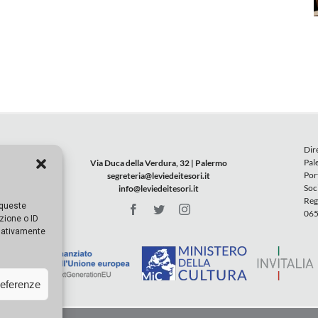
Dir
Pal
Via Duca della Verdura, 32 | Palermo
Por
segreteria@leviedeitesori.it
Soc
info@leviedeitesori.it
Reg
 queste
065
zione o ID
egativamente
referenze