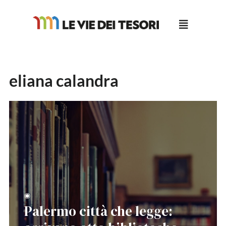
Salta
al
contenuto
eliana calandra
◉
Palermo città che legge: