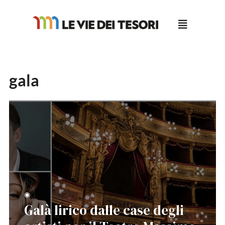
Salta
al
contenuto
gala
◉
Galà lirico dalle case degli