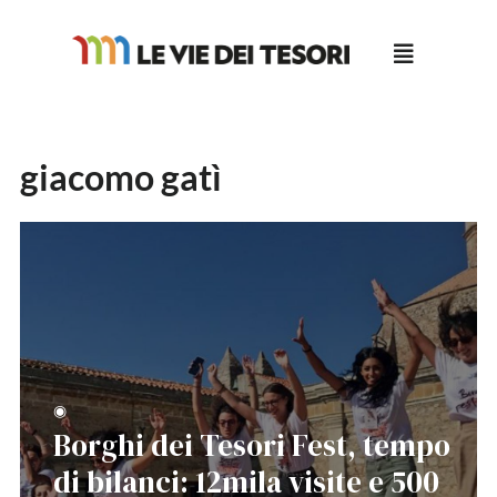
Salta
al
contenuto
giacomo gatì
◉
Borghi dei Tesori Fest, tempo
di bilanci: 12mila visite e 500