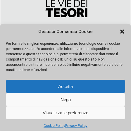
Via Duca della Verdura, 32 | Palermo
Gestisci Consenso Cookie
segreteria@leviedeitesori.it
info@leviedeitesori.it
Per fornire le migliori esperienze, utilizziamo tecnologie come i cookie
per memorizzare e/o accedere alle informazioni del dispositivo. Il
Direttore Responsabile
Marcello Barbaro
– Aut. del tribunale di
consenso a queste tecnologie ci permetterà di elaborare dati come il
Palermo n. 19 del 2017 iscrizione al roc numero 37003 Editore
comportamento di navigazione o ID unici su questo sito. Non
Porta Felice Srl. Sede legale: Via Libertà 93 – 90143 Palermo
acconsentire o ritirare il consenso può influire negativamente su alcune
Società iscritta alla Camera di Commercio di Palermo Ufficio
caratteristiche e funzioni.
Registro delle imprese di Palermo nr. REA 326823- P.I.
065228208251 Capitale 10000 euro IV
Accetta
Nega
Visualizza le preferenze
© Copyright Porta Felice | Le Vie dei Tesori. Tutti i diritti riservati |
Privacy Policy
|
Cookie Policy
Privacy Policy
Made by:
Kappaelle Comunicazione