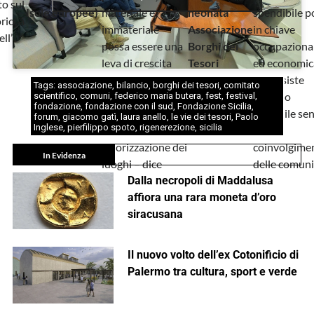
o sul
Isole europee)
materiale e
neonata
spendibile p
rio, a
immateriale
Associazione
in chiave
ll’
possa essere una
Borghi dei
occupaziona
leva di crescita
Tesori
ed economic
della comunità, e
Non esiste
Tags:
associazione
,
bilancio
,
borghi dei tesori
,
comitato
che la narrazione
turismo
scientifico
,
comuni
,
federico maria butera
,
fest
,
festival
,
fondazione
,
fondazione con il sud
,
Fondazione Sicilia
,
possa essere una
possibile se
forum
,
giacomo gatì
,
laura anello
,
le vie dei tesori
,
Paolo
Inglese
,
pierfilippo spoto
,
rigenerezione
,
sicilia
chiave di
un
valorizzazione dei
coinvolgime
In Evidenza
luoghi – dice
delle comunit
Dalla necropoli di Maddalusa
affiora una rara moneta d’oro
siracusana
Il nuovo volto dell’ex Cotonificio di
Palermo tra cultura, sport e verde