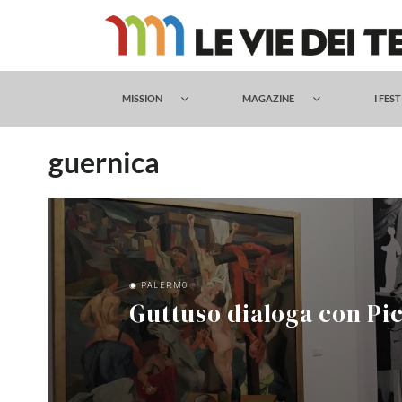
Salta
al
contenuto
MISSION
MAGAZINE
I FES
guernica
◉ PALERMO
Guttuso dialoga con Pic