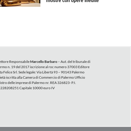
mostre con opere inedite
ettore Responsabile
Marcello Barbaro
– Aut. del tribunale di
ermo n. 19 del 2017 iscrizione al roc numero 37003 Editore
ta Felice Srl. Sede legale: Via Libertà 93 – 90143 Palermo
ietà iscritta alla Camera di Commercio di Palermo Ufficio
istro delle imprese di Palermo nr. REA 326823- P.I.
228208251 Capitale 10000 euro IV