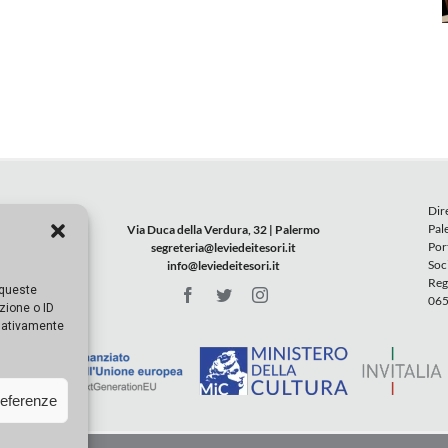
Dir
Pal
Via Duca della Verdura, 32 | Palermo
Por
segreteria@leviedeitesori.it
Soc
info@leviedeitesori.it
Reg
 queste
065
zione o ID
egativamente
referenze