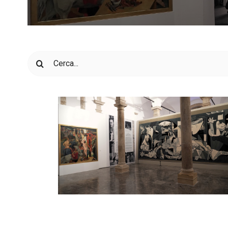
Cerca
per: