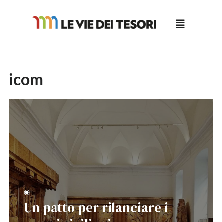
Salta
al
contenuto
icom
◉
Un patto per rilanciare i