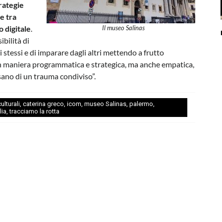
rategie
e tra
 digitale
.
Il museo Salinas
ibilità di
 stessi e di imparare dagli altri mettendo a frutto
 in maniera programmatica e strategica, ma anche empatica,
ano di un trauma condiviso”.
ulturali
,
caterina greco
,
icom
,
museo Salinas
,
palermo
,
lia
,
tracciamo la rotta