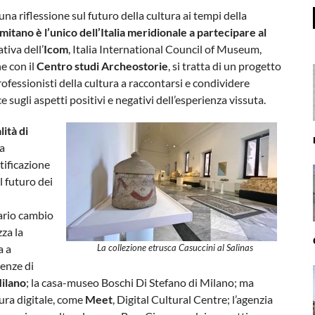
 una riflessione sul futuro della cultura ai tempi della
itano è l’unico dell’Italia meridionale a partecipare al
ativa dell’
Icom
, Italia International Council of Museum,
ne con il
Centro studi Archeostorie
, si tratta di un progetto
rofessionisti della cultura a raccontarsi e condividere
 sugli aspetti positivi e negativi dell’esperienza vissuta.
ità di
la
tificazione
l futuro dei
sario cambio
zza la
a a
La collezione etrusca Casuccini al Salinas
ienze di
ilano
; la casa-museo Boschi Di Stefano di Milano; ma
tura digitale, come
Meet
, Digital Cultural Centre; l’agenzia