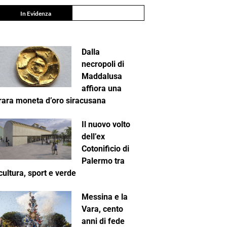
In Evidenza
Dalla
necropoli di
Maddalusa
affiora una
rara moneta d’oro siracusana
Il nuovo volto
dell’ex
Cotonificio di
Palermo tra
cultura, sport e verde
Messina e la
Vara, cento
anni di fede