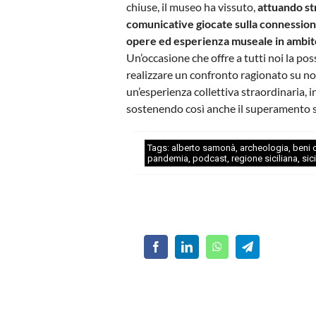
chiuse, il museo ha vissuto,
attuando st
comunicative giocate sulla connession
opere ed esperienza museale in ambito
Un’occasione che offre a tutti noi la poss
realizzare un confronto ragionato su noi
un’esperienza collettiva straordinaria,
sostenendo così anche il superamento s
Tags:
alberto samonà
,
archeologia
,
beni c
pandemia
,
podcast
,
regione siciliana
,
sici