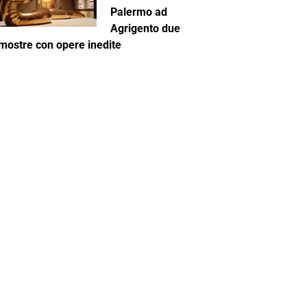
Palermo ad
Agrigento due
mostre con opere inedite