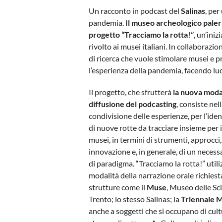
Un racconto in podcast del
Salinas
, per
pandemia. I
l museo archeologico palerm
progetto “Tracciamo la rotta!”
, un’inizi
rivolto ai musei italiani. In collaborazio
di ricerca che vuole stimolare musei e p
l’esperienza della pandemia, facendo luce
Il progetto, che sfrutterà
la nuova modal
diffusione del podcasting
, consiste nel
condivisione delle esperienze, per l’iden
di nuove rotte da tracciare insieme per i
musei, in termini di strumenti, approcci,
innovazione e, in generale, di un neces
di paradigma. “Tracciamo la rotta!” utili
modalità della narrazione orale richiest
strutture come il
Muse
, Museo delle Sc
Trento; lo stesso Salinas; la
Triennale M
anche a soggetti che si occupano di cul