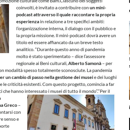
promozione culturale come Bam.
Ciascuno dei soggetti
coinvolti, è invitato a contribuire con
un mini-
podcast attraverso il quale raccontare la propria
esperienza
in relazione a tre specifici ambiti:
l’organizzazione interna, il dialogo con il pubblico e
la propria missione. Il mini-podcast dovrà avere un
titolo ed essere affiancato da un breve testo
analitico. “Durante questo anno di pandemia
molto è stato sperimentato – dice l’assessore
regionale ai Beni culturali,
Alberto Samonà
– per
i con modalità spesso totalmente sconosciute. La pandemia
er un cambio di passo nella gestione dei musei
e dei luoghi
e le criticità esistenti. Com questo progetto, comincia a far
ici che hanno interessato i musei di tutto il mondo”.
“Per il
a
ina Greco
–
ontarsi con
re senso e
porte