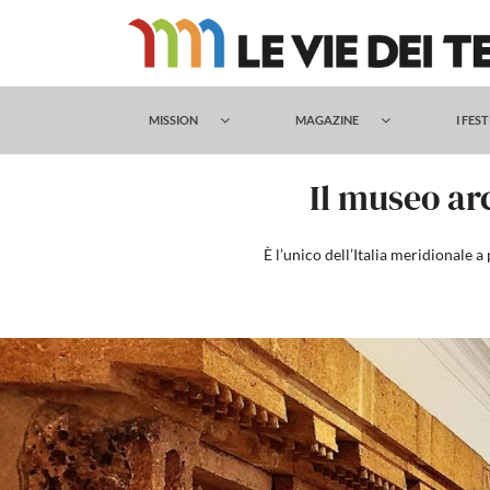
Salta
al
contenuto
MISSION
MAGAZINE
I FES
Il museo ar
È l’unico dell’Italia meridionale a