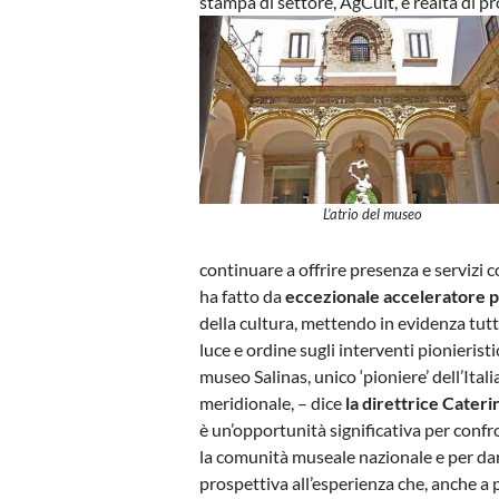
stampa di settore, AgCult, e realtà di 
L’atrio del museo
continuare a offrire presenza e serviz
ha fatto da
eccezionale acceleratore p
della cultura, mettendo in evidenza tutt
luce e ordine sugli interventi pionierist
museo Salinas, unico ‘pioniere’ dell’Itali
meridionale, – dice
la direttrice Cater
è un’opportunità significativa per confr
la comunità museale nazionale e per da
prospettiva all’esperienza che, anche a 