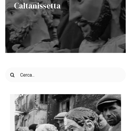
Caltanissetta
Cerca
per: