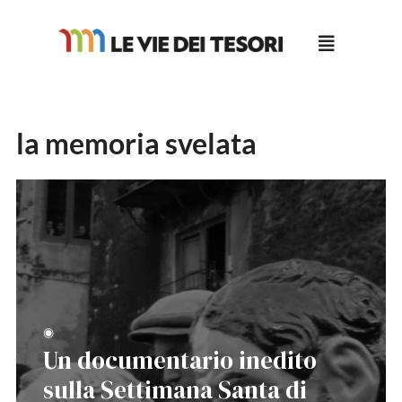
Salta
al
contenuto
la memoria svelata
◉
Un documentario inedito
sulla Settimana Santa di