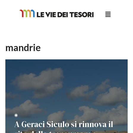
Salta
al
contenuto
mandrie
◉
A Geraci Siculo si rinnova il