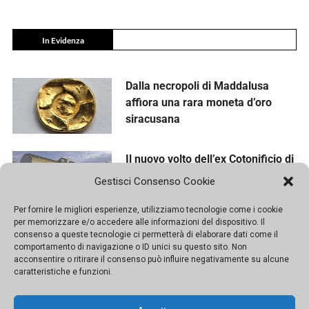
In Evidenza
Dalla necropoli di Maddalusa
affiora una rara moneta d’oro
siracusana
Il nuovo volto dell’ex Cotonificio di
Palermo tra cultura, sport e verde
Gestisci Consenso Cookie
Per fornire le migliori esperienze, utilizziamo tecnologie come i cookie
per memorizzare e/o accedere alle informazioni del dispositivo. Il
Messina e la Vara, cento anni di
consenso a queste tecnologie ci permetterà di elaborare dati come il
fede nel segno della comunità
comportamento di navigazione o ID unici su questo sito. Non
acconsentire o ritirare il consenso può influire negativamente su alcune
caratteristiche e funzioni.
Prove di rinascita per Baglio