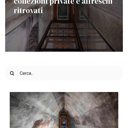
collezioni private e affreschi
ritrovati
Cerca
per: