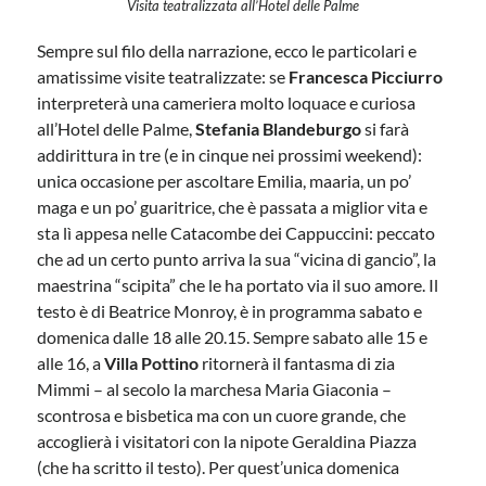
Visita teatralizzata all’Hotel delle Palme
Sempre sul filo della narrazione, ecco le particolari e
amatissime visite teatralizzate: se
Francesca Picciurro
interpreterà una cameriera molto loquace e curiosa
all’Hotel delle Palme,
Stefania Blandeburgo
si farà
addirittura in tre (e in cinque nei prossimi weekend):
unica occasione per ascoltare Emilia, maaria, un po’
maga e un po’ guaritrice, che è passata a miglior vita e
sta lì appesa nelle Catacombe dei Cappuccini: peccato
che ad un certo punto arriva la sua “vicina di gancio”, la
maestrina “scipita” che le ha portato via il suo amore. Il
testo è di Beatrice Monroy, è in programma sabato e
domenica dalle 18 alle 20.15. Sempre sabato alle 15 e
alle 16, a
Villa Pottino
ritornerà il fantasma di zia
Mimmi – al secolo la marchesa Maria Giaconia –
scontrosa e bisbetica ma con un cuore grande, che
accoglierà i visitatori con la nipote Geraldina Piazza
(che ha scritto il testo). Per quest’unica domenica