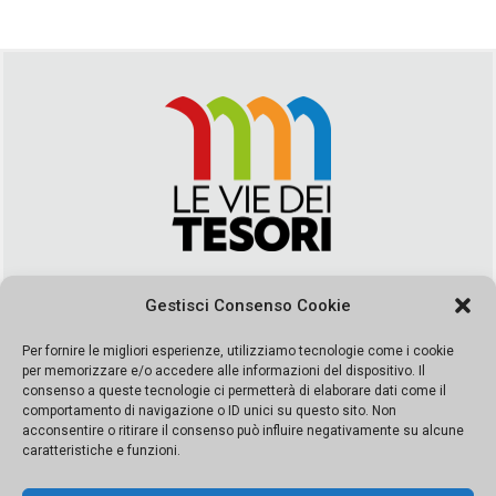
Via Duca della Verdura, 32 | Palermo
Gestisci Consenso Cookie
segreteria@leviedeitesori.it
info@leviedeitesori.it
Per fornire le migliori esperienze, utilizziamo tecnologie come i cookie
per memorizzare e/o accedere alle informazioni del dispositivo. Il
Direttore Responsabile
Marcello Barbaro
– Aut. del tribunale di
consenso a queste tecnologie ci permetterà di elaborare dati come il
Palermo n. 19 del 2017 iscrizione al roc numero 37003 Editore
comportamento di navigazione o ID unici su questo sito. Non
Porta Felice Srl. Sede legale: Via Libertà 93 – 90143 Palermo
acconsentire o ritirare il consenso può influire negativamente su alcune
Società iscritta alla Camera di Commercio di Palermo Ufficio
caratteristiche e funzioni.
Registro delle imprese di Palermo nr. REA 326823- P.I.
065228208251 Capitale 10000 euro IV