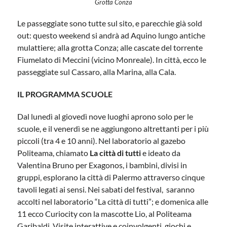
Grotta Conza
Le passeggiate sono tutte sul sito, e parecchie già sold
out: questo weekend si andrà ad Aquino lungo antiche
mulattiere; alla grotta Conza; alle cascate del torrente
Fiumelato di Meccini (vicino Monreale). In città, ecco le
passeggiate sul Cassaro, alla Marina, alla Cala.
IL PROGRAMMA SCUOLE
Dal lunedì al giovedì nove luoghi aprono solo per le
scuole, e il venerdì se ne aggiungono altrettanti per i più
piccoli (tra 4 e 10 anni). Nel laboratorio al gazebo
Politeama, chiamato
La città di tutti
e ideato da
Valentina Bruno per Exagonos, i bambini, divisi in
gruppi, esplorano la città di Palermo attraverso cinque
tavoli legati ai sensi. Nei sabati del festival, saranno
accolti nel laboratorio “La città di tutti”; e domenica alle
11 ecco Curiocity con la mascotte Lio, al Politeama
Garibaldi. Visite interattive e coinvolgenti, giochi e