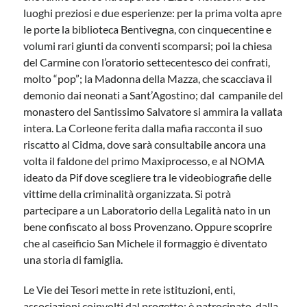
luoghi preziosi e due esperienze: per la prima volta apre
le porte la biblioteca Bentivegna, con cinquecentine e
volumi rari giunti da conventi scomparsi; poi la chiesa
del Carmine con l’oratorio settecentesco dei confrati,
molto “pop”; la Madonna della Mazza, che scacciava il
demonio dai neonati a Sant’Agostino; dal campanile del
monastero del Santissimo Salvatore si ammira la vallata
intera. La Corleone ferita dalla mafia racconta il suo
riscatto al Cidma, dove sarà consultabile ancora una
volta il faldone del primo Maxiprocesso, e al NOMA
ideato da Pif dove scegliere tra le videobiografie delle
vittime della criminalità organizzata. Si potrà
partecipare a un Laboratorio della Legalità nato in un
bene confiscato al boss Provenzano. Oppure scoprire
che al caseificio San Michele il formaggio è diventato
una storia di famiglia.
Le Vie dei Tesori mette in rete istituzioni, enti,
associazioni coinvolti dal progetto; è patrocinato dalla