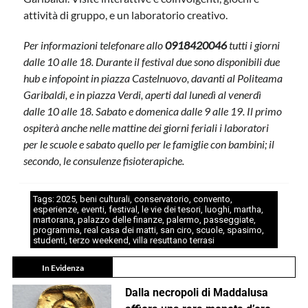
attività di gruppo, e un laboratorio creativo.
Per informazioni telefonare allo
0918420046
tutti i giorni
dalle 10 alle 18. Durante il festival due sono disponibili due
hub e infopoint in piazza Castelnuovo, davanti al Politeama
Garibaldi, e in piazza Verdi, aperti dal lunedì al venerdì
dalle 10 alle 18. Sabato e domenica dalle 9 alle 19. Il primo
ospiterà anche nelle mattine dei giorni feriali i laboratori
per le scuole e sabato quello per le famiglie con bambini; il
secondo, le consulenze fisioterapiche.
Tags:
2025
,
beni culturali
,
conservatorio
,
convento
,
esperienze
,
eventi
,
festival
,
le vie dei tesori
,
luoghi
,
martha
,
martorana
,
palazzo delle finanze
,
palermo
,
passeggiate
,
programma
,
real casa dei matti
,
san ciro
,
scuole
,
spasimo
,
studenti
,
terzo weekend
,
villa resuttano terrasi
In Evidenza
Dalla necropoli di Maddalusa