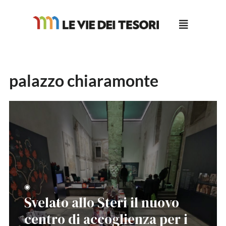
Salta
al
contenuto
palazzo chiaramonte
◉
Svelato allo Steri il nuovo
centro di accoglienza per i