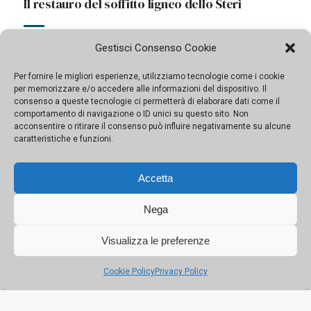
Nuova luce per la “Vucciria”, ritorna allo Steri il
capolavoro di Guttuso
Gestisci Consenso Cookie
Il quadro si potrà ammirare in un inedito allestimento
museale. È una delle novità di Palazzo Chiaramonte,
Per fornire le migliori esperienze, utilizziamo tecnologie come i cookie
che tornerà visibile nella sua integrità
per memorizzare e/o accedere alle informazioni del dispositivo. Il
consenso a queste tecnologie ci permetterà di elaborare dati come il
comportamento di navigazione o ID unici su questo sito. Non
acconsentire o ritirare il consenso può influire negativamente su alcune
caratteristiche e funzioni.
Accetta
Nega
Visualizza le preferenze
Cookie Policy
Privacy Policy
Il restauro del soffitto ligneo dello Steri