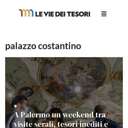
Salta
al
contenuto
palazzo costantino
◉
A Palermo un weekend tra
visite serali, tesori inediti e