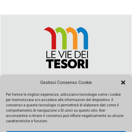
Via Duca della Verdura, 32 | Palermo
Gestisci Consenso Cookie
segreteria@leviedeitesori.it
info@leviedeitesori.it
Per fornire le migliori esperienze, utilizziamo tecnologie come i cookie
per memorizzare e/o accedere alle informazioni del dispositivo. Il
Direttore Responsabile
Marcello Barbaro
– Aut. del tribunale di
consenso a queste tecnologie ci permetterà di elaborare dati come il
Palermo n. 19 del 2017 iscrizione al roc numero 37003 Editore
comportamento di navigazione o ID unici su questo sito. Non
Porta Felice Srl. Sede legale: Via Libertà 93 – 90143 Palermo
acconsentire o ritirare il consenso può influire negativamente su alcune
Società iscritta alla Camera di Commercio di Palermo Ufficio
caratteristiche e funzioni.
Registro delle imprese di Palermo nr. REA 326823- P.I.
065228208251 Capitale 10000 euro IV