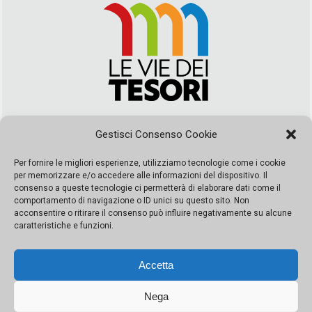
Via Duca della Verdura, 32 | Palermo
Gestisci Consenso Cookie
segreteria@leviedeitesori.it
info@leviedeitesori.it
Per fornire le migliori esperienze, utilizziamo tecnologie come i cookie
per memorizzare e/o accedere alle informazioni del dispositivo. Il
Direttore Responsabile
Marcello Barbaro
– Aut. del tribunale di
consenso a queste tecnologie ci permetterà di elaborare dati come il
Palermo n. 19 del 2017 iscrizione al roc numero 37003 Editore
comportamento di navigazione o ID unici su questo sito. Non
Porta Felice Srl. Sede legale: Via Libertà 93 – 90143 Palermo
acconsentire o ritirare il consenso può influire negativamente su alcune
Società iscritta alla Camera di Commercio di Palermo Ufficio
caratteristiche e funzioni.
Registro delle imprese di Palermo nr. REA 326823- P.I.
065228208251 Capitale 10000 euro IV
Accetta
Nega