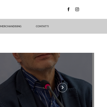
MERCHANDISING
CONTATTI
keyboard_arrow_right