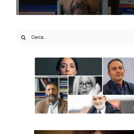
Cerca
per: