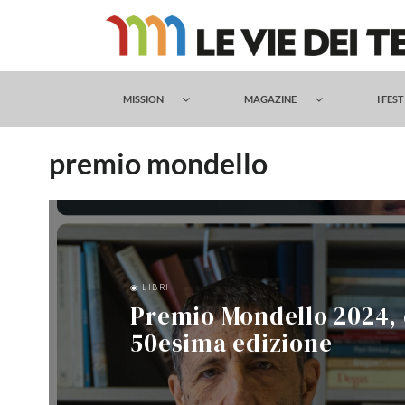
Salta
al
contenuto
MISSION
MAGAZINE
I FES
premio mondello
◉ LIBRI
Premio Mondello 2024, ec
50esima edizione