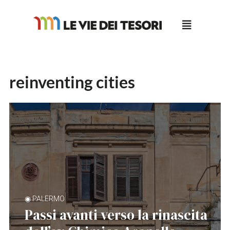
Salta
al
contenuto
reinventing cities
◉ PALERMO
Passi avanti verso la rinascita