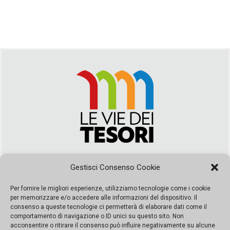
Via Duca della Verdura, 32 | Palermo
Gestisci Consenso Cookie
segreteria@leviedeitesori.it
info@leviedeitesori.it
Per fornire le migliori esperienze, utilizziamo tecnologie come i cookie
per memorizzare e/o accedere alle informazioni del dispositivo. Il
Direttore Responsabile
Marcello Barbaro
– Aut. del tribunale di
consenso a queste tecnologie ci permetterà di elaborare dati come il
Palermo n. 19 del 2017 iscrizione al roc numero 37003 Editore
comportamento di navigazione o ID unici su questo sito. Non
Porta Felice Srl. Sede legale: Via Libertà 93 – 90143 Palermo
acconsentire o ritirare il consenso può influire negativamente su alcune