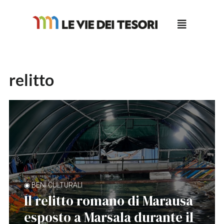
Salta
al
contenuto
relitto
◉ BENI CULTURALI
Il relitto romano di Marausa
esposto a Marsala durante il