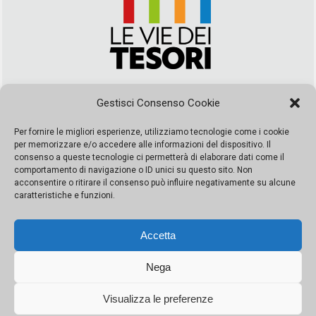
Via Duca della Verdura, 32 | Palermo
Gestisci Consenso Cookie
segreteria@leviedeitesori.it
info@leviedeitesori.it
Per fornire le migliori esperienze, utilizziamo tecnologie come i cookie
per memorizzare e/o accedere alle informazioni del dispositivo. Il
Direttore Responsabile
Marcello Barbaro
– Aut. del tribunale di
consenso a queste tecnologie ci permetterà di elaborare dati come il
Palermo n. 19 del 2017 iscrizione al roc numero 37003 Editore
comportamento di navigazione o ID unici su questo sito. Non
Porta Felice Srl. Sede legale: Via Libertà 93 – 90143 Palermo
acconsentire o ritirare il consenso può influire negativamente su alcune
Società iscritta alla Camera di Commercio di Palermo Ufficio
caratteristiche e funzioni.
Registro delle imprese di Palermo nr. REA 326823- P.I.
065228208251 Capitale 10000 euro IV
Accetta
Nega
Visualizza le preferenze
© Copyright Porta Felice | Le Vie dei Tesori. Tutti i diritti riservati |
Privacy Policy
|