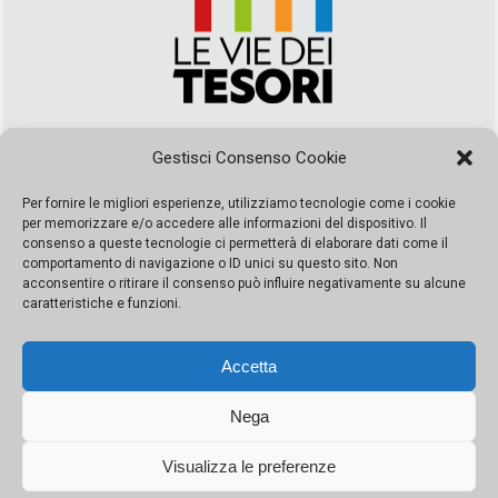
Via Duca della Verdura, 32 | Palermo
Gestisci Consenso Cookie
segreteria@leviedeitesori.it
info@leviedeitesori.it
Per fornire le migliori esperienze, utilizziamo tecnologie come i cookie
per memorizzare e/o accedere alle informazioni del dispositivo. Il
Direttore Responsabile
Marcello Barbaro
– Aut. del tribunale di
consenso a queste tecnologie ci permetterà di elaborare dati come il
Palermo n. 19 del 2017 iscrizione al roc numero 37003 Editore
comportamento di navigazione o ID unici su questo sito. Non
Porta Felice Srl. Sede legale: Via Libertà 93 – 90143 Palermo
acconsentire o ritirare il consenso può influire negativamente su alcune
Società iscritta alla Camera di Commercio di Palermo Ufficio
caratteristiche e funzioni.
Registro delle imprese di Palermo nr. REA 326823- P.I.
065228208251 Capitale 10000 euro IV
Accetta
Nega
Visualizza le preferenze
© Copyright Porta Felice | Le Vie dei Tesori. Tutti i diritti riservati |
Privacy Policy
|