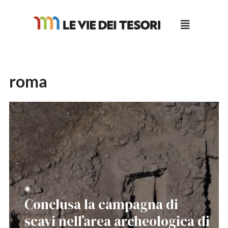
Salta
al
contenuto
roma
◉
Conclusa la campagna di
scavi nell’area archeologica di