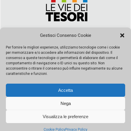
Via Duca della Verdura, 32 | Palermo
Gestisci Consenso Cookie
segreteria@leviedeitesori.it
info@leviedeitesori.it
Per fornire le migliori esperienze, utilizziamo tecnologie come i cookie
per memorizzare e/o accedere alle informazioni del dispositivo. Il
Direttore Responsabile
Marcello Barbaro
– Aut. del tribunale di
consenso a queste tecnologie ci permetterà di elaborare dati come il
Palermo n. 19 del 2017 iscrizione al roc numero 37003 Editore
comportamento di navigazione o ID unici su questo sito. Non
Porta Felice Srl. Sede legale: Via Libertà 93 – 90143 Palermo
acconsentire o ritirare il consenso può influire negativamente su alcune
Società iscritta alla Camera di Commercio di Palermo Ufficio
caratteristiche e funzioni.
Registro delle imprese di Palermo nr. REA 326823- P.I.
065228208251 Capitale 10000 euro IV
Accetta
Nega
Visualizza le preferenze
© Copyright Porta Felice | Le Vie dei Tesori. Tutti i diritti riservati |
Privacy Policy
|
Cookie Policy
Privacy Policy
Made by:
Kappaelle Comunicazione