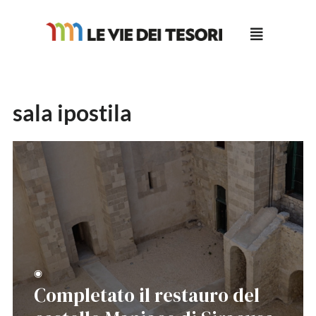
Salta
al
contenuto
sala ipostila
◉
Completato il restauro del