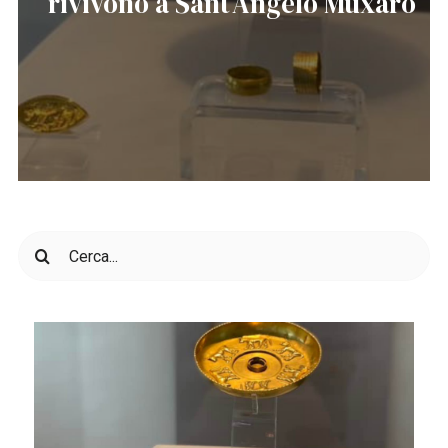
rivivono a Sant’Angelo Muxaro
Cerca
per: