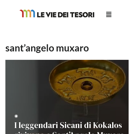
Salta
al
contenuto
sant’angelo muxaro
◉
I leggendari Sicani di Kokalos